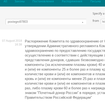
All
Законы
Постановления
Распоряжения
Письма
Specify a
from
07 August 2018
Распоряжение Комитета по здравоохранению от 
16:38
утверждении Административного регламента Ком
здравоохранению по предоставлению государств
осуществлению в соответствии с действующим 
представления доноров, сдавших безвозмездно к
компоненты (за исключением плазмы крови) 40 и
и (или) ее компоненты 25 и более раз и плазму 
количестве крови и (или) ее компонентов и плазм
кровь и (или) ее компоненты менее 25 раз и пла
количестве крови и (или) ее компонентов и плаз
раз, либо плазму крови 60 и более раз к награж
знаком "Почетный донор России" в порядке, уст
Правительством Российской Федерации"