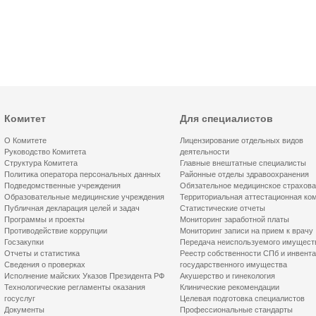
Комитет
Для специалистов
О Комитете
Лицензирование отдельных видов
Руководство Комитета
деятельности
Структура Комитета
Главные внештатные специалисты
Политика оператора персональных данных
Районные отделы здравоохранения
Подведомственные учреждения
Обязательное медицинское страхов
Образовательные медицинские учреждения
Территориальная аттестационная ко
Публичная декларация целей и задач
Статистические отчеты
Программы и проекты
Мониторинг заработной платы
Противодействие коррупции
Мониторинг записи на прием к врачу
Госзакупки
Передача неиспользуемого имущест
Отчеты и статистика
Реестр собственности СПб и инвент
Сведения о проверках
государственного имущества
Исполнение майских Указов Президента РФ
Акушерство и гинекология
Технологические регламенты оказания
Клинические рекомендации
госуслуг
Целевая подготовка специалистов
Документы
Профессиональные стандарты