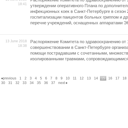
18:41
утверждении оперативного Плана по дополните
инфекционных коек в Санкт-Петербурге в сезон 
госпитализации паицентов больных гриппом и д
перечне учреждений, оснащенных аппаратами 
13 June 2018
Распоряжение Комитета по здравоохранению от 
18:38
совершенствовании в Санкт-Петербурге организ
помощи пострадавшим с сочетанными, множест
изолированными травмами, сопровождающимися
previous
1
2
3
4
5
6
7
8
9
10
11
12
13
14
15
16
17
18
30
31
32
33
34
35
36
37
next