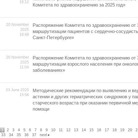
16:12
Комитета по здравоохранению за 2025 год»
20 November
Распоряжение Комитета по здравоохранению от 
2025
маршрутизации пациентов с сердечно-сосудист
16:48
Санкт-Петербурге»
20 November
Распоряжение Комитета по здравоохранению от 
2025
маршрутизации взрослого населения при онколо
11:04
заболеваниях»
23 June 2025
Методические рекомендации по выявлению и ве
15:56
астении и других гериатрических синдромов у па
старческого возраста при оказании первичной м
помощи
1
2
3
4
5
6
7
8
9
10
11
12
13
14
15
16
17
18
19
20
2
33
34
35
36
37
next