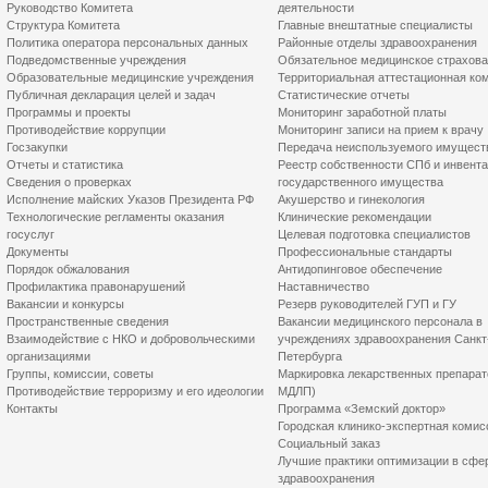
Руководство Комитета
деятельности
Структура Комитета
Главные внештатные специалисты
Политика оператора персональных данных
Районные отделы здравоохранения
Подведомственные учреждения
Обязательное медицинское страхов
Образовательные медицинские учреждения
Территориальная аттестационная ко
Публичная декларация целей и задач
Статистические отчеты
Программы и проекты
Мониторинг заработной платы
Противодействие коррупции
Мониторинг записи на прием к врачу
Госзакупки
Передача неиспользуемого имущест
Отчеты и статистика
Реестр собственности СПб и инвент
Сведения о проверках
государственного имущества
Исполнение майских Указов Президента РФ
Акушерство и гинекология
Технологические регламенты оказания
Клинические рекомендации
госуслуг
Целевая подготовка специалистов
Документы
Профессиональные стандарты
Порядок обжалования
Антидопинговое обеспечение
Профилактика правонарушений
Наставничество
Вакансии и конкурсы
Резерв руководителей ГУП и ГУ
Пространственные сведения
Вакансии медицинского персонала в
Взаимодействие с НКО и добровольческими
учреждениях здравоохранения Санкт
организациями
Петербурга
Группы, комиссии, советы
Маркировка лекарственных препарат
Противодействие терроризму и его идеологии
МДЛП)
Контакты
Программа «Земский доктор»
Городская клинико-экспертная комис
Социальный заказ
Лучшие практики оптимизации в сфе
здравоохранения