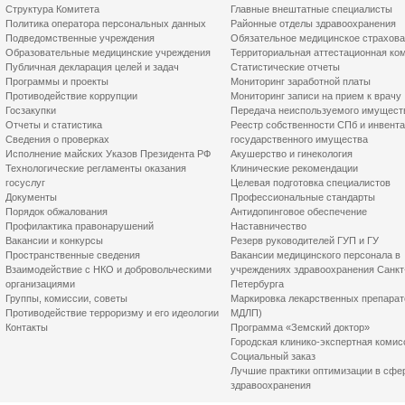
Структура Комитета
Главные внештатные специалисты
Политика оператора персональных данных
Районные отделы здравоохранения
Подведомственные учреждения
Обязательное медицинское страхов
Образовательные медицинские учреждения
Территориальная аттестационная ко
Публичная декларация целей и задач
Статистические отчеты
Программы и проекты
Мониторинг заработной платы
Противодействие коррупции
Мониторинг записи на прием к врачу
Госзакупки
Передача неиспользуемого имущест
Отчеты и статистика
Реестр собственности СПб и инвент
Сведения о проверках
государственного имущества
Исполнение майских Указов Президента РФ
Акушерство и гинекология
Технологические регламенты оказания
Клинические рекомендации
госуслуг
Целевая подготовка специалистов
Документы
Профессиональные стандарты
Порядок обжалования
Антидопинговое обеспечение
Профилактика правонарушений
Наставничество
Вакансии и конкурсы
Резерв руководителей ГУП и ГУ
Пространственные сведения
Вакансии медицинского персонала в
Взаимодействие с НКО и добровольческими
учреждениях здравоохранения Санкт
организациями
Петербурга
Группы, комиссии, советы
Маркировка лекарственных препарат
Противодействие терроризму и его идеологии
МДЛП)
Контакты
Программа «Земский доктор»
Городская клинико-экспертная комис
Социальный заказ
Лучшие практики оптимизации в сфе
здравоохранения