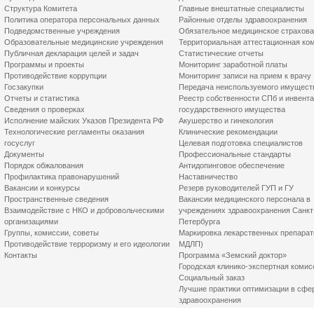
Структура Комитета
Главные внештатные специалисты
Политика оператора персональных данных
Районные отделы здравоохранения
Подведомственные учреждения
Обязательное медицинское страхов
Образовательные медицинские учреждения
Территориальная аттестационная ко
Публичная декларация целей и задач
Статистические отчеты
Программы и проекты
Мониторинг заработной платы
Противодействие коррупции
Мониторинг записи на прием к врачу
Госзакупки
Передача неиспользуемого имущест
Отчеты и статистика
Реестр собственности СПб и инвент
Сведения о проверках
государственного имущества
Исполнение майских Указов Президента РФ
Акушерство и гинекология
Технологические регламенты оказания
Клинические рекомендации
госуслуг
Целевая подготовка специалистов
Документы
Профессиональные стандарты
Порядок обжалования
Антидопинговое обеспечение
Профилактика правонарушений
Наставничество
Вакансии и конкурсы
Резерв руководителей ГУП и ГУ
Пространственные сведения
Вакансии медицинского персонала в
Взаимодействие с НКО и добровольческими
учреждениях здравоохранения Санкт
организациями
Петербурга
Группы, комиссии, советы
Маркировка лекарственных препарат
Противодействие терроризму и его идеологии
МДЛП)
Контакты
Программа «Земский доктор»
Городская клинико-экспертная комис
Социальный заказ
Лучшие практики оптимизации в сфе
здравоохранения