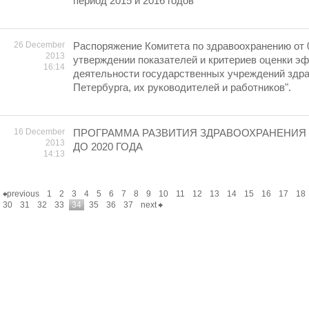
период 2015 и 2016 годов"
26 December
Распоряжение Комитета по здравоохранению от 
2013
утверждении показателей и критериев оценки э
16:14
деятельности государственных учреждений здра
Петербурга, их руководителей и работников".
16 December
ПРОГРАММА РАЗВИТИЯ ЗДРАВООХРАНЕНИЯ 
2013
ДО 2020 ГОДА
14:13
previous
1
2
3
4
5
6
7
8
9
10
11
12
13
14
15
16
17
18
30
31
32
33
34
35
36
37
next