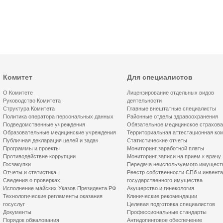
Комитет
Для специалистов
О Комитете
Лицензирование отдельных видов
Руководство Комитета
деятельности
Структура Комитета
Главные внештатные специалисты
Политика оператора персональных данных
Районные отделы здравоохранения
Подведомственные учреждения
Обязательное медицинское страхов
Образовательные медицинские учреждения
Территориальная аттестационная ко
Публичная декларация целей и задач
Статистические отчеты
Программы и проекты
Мониторинг заработной платы
Противодействие коррупции
Мониторинг записи на прием к врачу
Госзакупки
Передача неиспользуемого имущест
Отчеты и статистика
Реестр собственности СПб и инвент
Сведения о проверках
государственного имущества
Исполнение майских Указов Президента РФ
Акушерство и гинекология
Технологические регламенты оказания
Клинические рекомендации
госуслуг
Целевая подготовка специалистов
Документы
Профессиональные стандарты
Порядок обжалования
Антидопинговое обеспечение