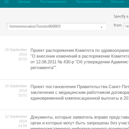
All
Законы
Постановления
Распоряжения
Письма
Specify a
from
15 September
Проект распоряжения Комитета по здравоохране
2014
"О внесении изменений в распоряжение Комитет
10:52
от 12.08.2011 № 430-р "Об утверждении Админис
регламента""
15 September
Проект постановления Правительства Санкт-Пет
2014
заключения с медицинским работником договора
10:51
единовременной компенсационной выплаты в 201
12 September
Документы, которые заявитель вправе представ
2014
орган и которые могут быть запрошены без учас
14:56
межведомственного информационного взаимодей