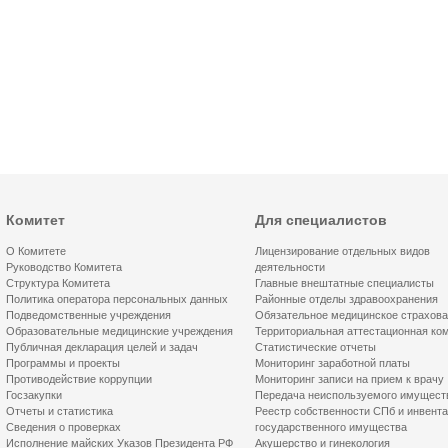
Комитет
Для специалистов
О Комитете
Лицензирование отдельных видов
Руководство Комитета
деятельности
Структура Комитета
Главные внештатные специалисты
Политика оператора персональных данных
Районные отделы здравоохранения
Подведомственные учреждения
Обязательное медицинское страхов
Образовательные медицинские учреждения
Территориальная аттестационная ко
Публичная декларация целей и задач
Статистические отчеты
Программы и проекты
Мониторинг заработной платы
Противодействие коррупции
Мониторинг записи на прием к врачу
Госзакупки
Передача неиспользуемого имущест
Отчеты и статистика
Реестр собственности СПб и инвент
Сведения о проверках
государственного имущества
Исполнение майских Указов Президента РФ
Акушерство и гинекология