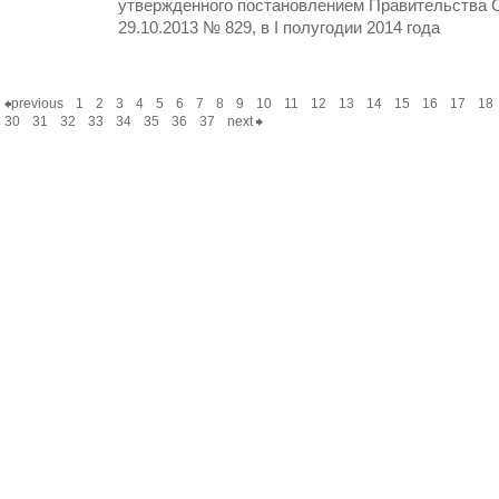
утвержденного постановлением Правительства С
29.10.2013 № 829, в I полугодии 2014 года
previous
1
2
3
4
5
6
7
8
9
10
11
12
13
14
15
16
17
18
30
31
32
33
34
35
36
37
next