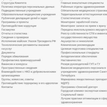
Структура Комитета
Главные внештатные специалисты
Политика оператора персональных данных
Районные отделы здравоохранения
Подведомственные учреждения
Обязательное медицинское страхов
Образовательные медицинские учреждения
Территориальная аттестационная ко
Публичная декларация целей и задач
Статистические отчеты
Программы и проекты
Мониторинг заработной платы
Противодействие коррупции
Мониторинг записи на прием к врачу
Госзакупки
Передача неиспользуемого имущест
Отчеты и статистика
Реестр собственности СПб и инвент
Сведения о проверках
государственного имущества
Исполнение майских Указов Президента РФ
Акушерство и гинекология
Технологические регламенты оказания
Клинические рекомендации
госуслуг
Целевая подготовка специалистов
Документы
Профессиональные стандарты
Порядок обжалования
Антидопинговое обеспечение
Профилактика правонарушений
Наставничество
Вакансии и конкурсы
Резерв руководителей ГУП и ГУ
Пространственные сведения
Вакансии медицинского персонала в
Взаимодействие с НКО и добровольческими
учреждениях здравоохранения Санкт
организациями
Петербурга
Группы, комиссии, советы
Маркировка лекарственных препарат
Противодействие терроризму и его идеологии
МДЛП)
Контакты
Программа «Земский доктор»
Городская клинико-экспертная комис
Социальный заказ
Лучшие практики оптимизации в сфе
здравоохранения