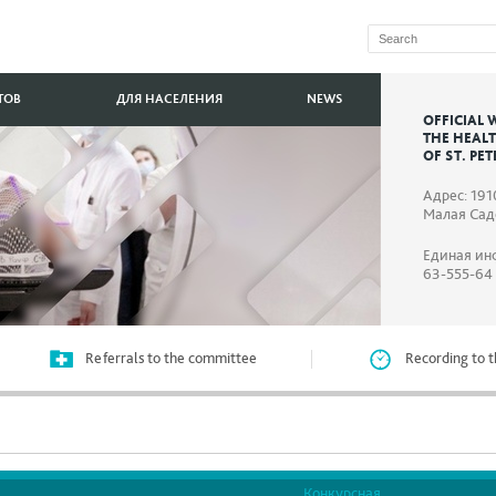
ТОВ
ДЛЯ НАСЕЛЕНИЯ
NEWS
OFFICIAL 
THE HEAL
OF ST. PE
Адрес: 191
Малая Садо
Единая ин
63-555-64
Referrals to the committee
Recording to t
Конкурсная