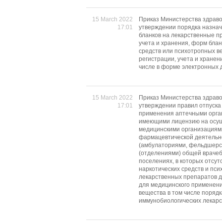
15 March 2022
Приказ Министерства здраво
17:01
утверждении порядка назна
бланков на лекарственные п
учета и хранения, форм бла
средств или психотропных ве
регистрации, учета и хранен
числе в форме электронных 
15 March 2022
Приказ Министерства здраво
17:01
утверждении правил отпуска
применения аптечными орга
имеющими лицензию на осущ
медицинскими организациям
фармацевтической деятельн
(амбулаториями, фельдшерс
(отделениями) общей врачеб
поселениях, в которых отсут
наркотических средств и пси
лекарственных препаратов д
для медицинского применени
вещества в том числе поряд
иммунобиологических лекар