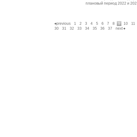
плановый период 2022 и 202
previous
1
2
3
4
5
6
7
8
9
10
11
30
31
32
33
34
35
36
37
next