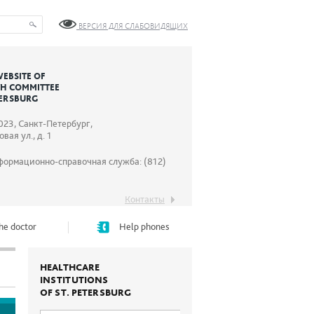
ВЕРСИЯ ДЛЯ СЛАБОВИДЯЩИХ
WEBSITE OF
TH COMMITTEE
TERSBURG
023, Санкт-Петербург,
вая ул., д. 1
формационно-справочная служба: (812)
Контакты
he doctor
Help phones
HEALTHCARE
INSTITUTIONS
OF ST. PETERSBURG