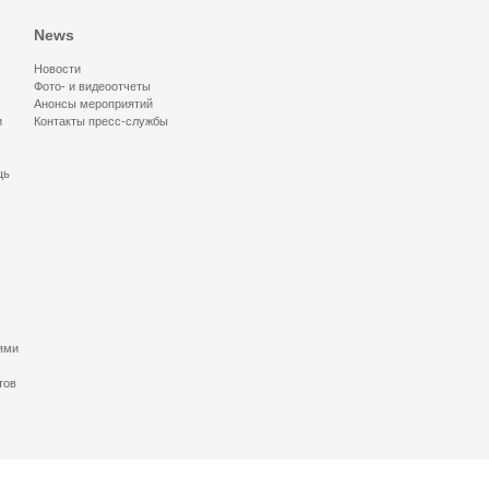
News
Новости
Фото- и видеоотчеты
Анонсы мероприятий
и
Контакты пресс-службы
щь
ями
тов