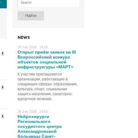
е
NEWS
29 July 2026 , 14:16
Открыт приём заявок на III
Всероссийский конкурс
объектов социальной
инфраструктуры «МАРТ»
К участию приглашаются
организации, работающие в
следующих сферах: образование,
культура, спорт, социальная
защита населения, санаторно-
курортное лечение.
28 July 2026 , 14:53
Нейрохирурги
Регионального
сосудистого центра
Александровской
больницы Санкт-