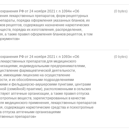
охранения РФ от 24 ноября 2021 г. n 1094н «Об
(0 bytes)
чения лекарственных препаратов, форм рецептурных
репараты, порядка оформления указанных бланков, их
нков рецептов, содержащих назначение наркотических
ществ, порядка их изготовления, распределения,
ия, а также правил оформления бланков рецептов, в том
документов»
охранения РФ от 24 ноября 2021 г. n 1093н «Об
(0 bytes)
 лекарственных препаратов для медицинского
низациями, индивидуальными предпринимателями,
ествление фармацевтической деятельности,
и, имеющими лицензию на осуществление
ости, и их обособленными подразделениями
кими и фельдшерско-акушерскими пунктами, центрами
ной (семейной) практики), расположенными в сельских
ствуют аптечные организации, а также правил отпуска
хотропных веществ, зарегистрированных в качестве
ля медицинского применения, лекарственных препаратов
я, содержащих наркотические средства и психотропные
ка отпуска аптечными организациями
ственных препаратов»