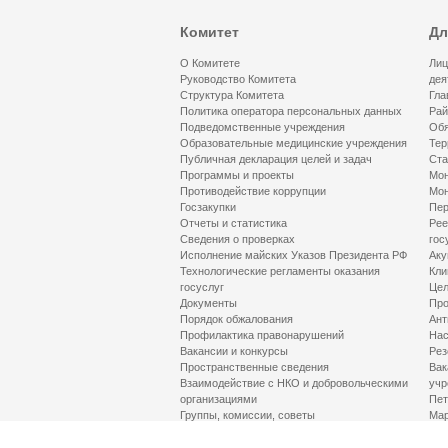
Комитет
Дл
О Комитете
Лиц
Руководство Комитета
дея
Структура Комитета
Гла
Политика оператора персональных данных
Рай
Подведомственные учреждения
Обя
Образовательные медицинские учреждения
Тер
Публичная декларация целей и задач
Ста
Программы и проекты
Мон
Противодействие коррупции
Мон
Госзакупки
Пер
Отчеты и статистика
Рее
Сведения о проверках
гос
Исполнение майских Указов Президента РФ
Аку
Технологические регламенты оказания
Кли
госуслуг
Цел
Документы
Про
Порядок обжалования
Ант
Профилактика правонарушений
Нас
Вакансии и конкурсы
Рез
Пространственные сведения
Вак
Взаимодействие с НКО и добровольческими
учр
организациями
Пет
Группы, комиссии, советы
Мар
Противодействие терроризму и его идеологии
МД
Контакты
Про