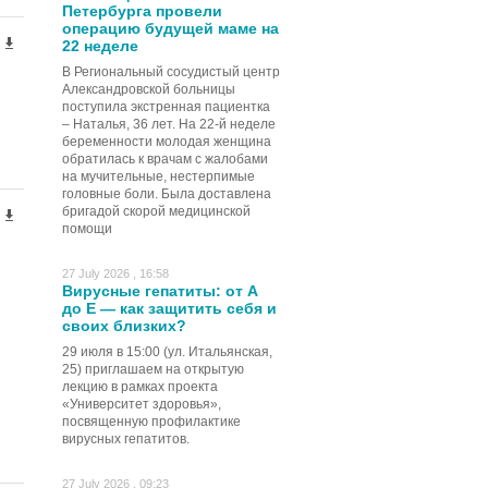
Петербурга провели
операцию будущей маме на
22 неделе
В Региональный сосудистый центр
Александровской больницы
поступила экстренная пациентка
– Наталья, 36 лет. На 22-й неделе
беременности молодая женщина
обратилась к врачам с жалобами
на мучительные, нестерпимые
головные боли. Была доставлена
бригадой скорой медицинской
помощи
27 July 2026 , 16:58
Вирусные гепатиты: от А
до Е — как защитить себя и
своих близких?
29 июля в 15:00 (ул. Итальянская,
25) приглашаем на открытую
лекцию в рамках проекта
«Университет здоровья»,
посвященную профилактике
вирусных гепатитов.
27 July 2026 , 09:23