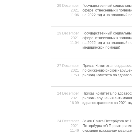
29 December
Государственный социальный
2021
сфере, отнесенных к полном
11:06
на 2022 год и на плановый п
29 December
Государственный социальный
2021
сфере, отнесенных к полном
11:04
на 2022 год и на плановый п
медицинской помощи)
27 December
Приказ Комитета по здравоо
2021
по снижению рисков нарушен
11:53
рисков) Комитета по здраво
24 December
Приказ Комитета по здравоо
2021
рисков нарушения антимоноп
16:09
здравоохранению за 2021 го
24 December
Закон Санкт-Петербурга от 1
2021
Петербурга «О Территориаль
11:46
оказания гражданам медицин