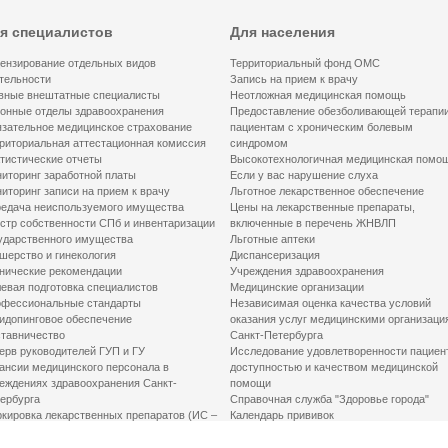
я специалистов
Для населения
ензирование отдельных видов
Территориальный фонд ОМС
тельности
Запись на прием к врачу
вные внештатные специалисты
Неотложная медицинская помощь
онные отделы здравоохранения
Предоставление обезболивающей терапи
зательное медицинское страхование
пациентам с хроническим болевым
риториальная аттестационная комиссия
синдромом
тистические отчеты
Высокотехнологичная медицинская помо
иторинг заработной платы
Если у вас нарушение слуха
иторинг записи на прием к врачу
Льготное лекарственное обеспечение
едача неиспользуемого имущества
Цены на лекарственные препараты,
стр собственности СПб и инвентаризации
включенные в перечень ЖНВЛП
ударственного имущества
Льготные аптеки
шерство и гинекология
Диспансеризация
нические рекомендации
Учреждения здравоохранения
евая подготовка специалистов
Медицинские организации
фессиональные стандарты
Независимая оценка качества условий
идопинговое обеспечение
оказания услуг медицинскими организаци
тавничество
Санкт-Петербурга
ерв руководителей ГУП и ГУ
Исследование удовлетворенности пациен
ансии медицинского персонала в
доступностью и качеством медицинской
еждениях здравоохранения Санкт-
помощи
ербурга
Справочная служба "Здоровье города"
кировка лекарственных препаратов (ИС –
Календарь прививок
ЛП)
График закрытия роддомов
грамма «Земский доктор»
Акушерство и гинекология