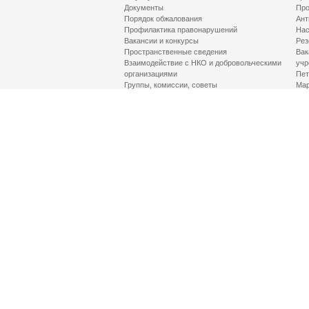
Документы
Про
Порядок обжалования
Ант
Профилактика правонарушений
Нас
Вакансии и конкурсы
Рез
Пространственные сведения
Вак
Взаимодействие с НКО и добровольческими
учр
организациями
Пет
Группы, комиссии, советы
Мар
Противодействие терроризму и его идеологии
МД
Контакты
Про
Гор
Соц
Луч
здр