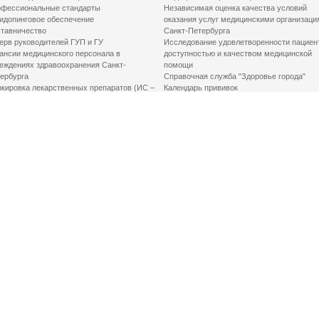
фессиональные стандарты
Независимая оценка качества условий
идопинговое обеспечение
оказания услуг медицинскими организаци
тавничество
Санкт-Петербурга
ерв руководителей ГУП и ГУ
Исследование удовлетворенности пациен
ансии медицинского персонала в
доступностью и качеством медицинской
еждениях здравоохранения Санкт-
помощи
ербурга
Справочная служба "Здоровье города"
кировка лекарственных препаратов (ИС –
Календарь прививок
ЛП)
График закрытия роддомов
грамма «Земский доктор»
Акушерство и гинекология
одская клинико-экспертная комиссия
Здоровье детей
иальный заказ
Донорство крови
шие практики оптимизации в сфере
Государственные услуги
авоохранения
Совет по защите прав пациентов
Мероприятия по улучшению качества жиз
инвалидов
Первая помощь
ВАЖНО ЗНАТЬ
Фонд «Круг добра»
Маршрутизация пациентов в медицинские
организации
Как оформить медсправку для владения
оружием
Доступная среда
Медицинская реабилитация для взрослых
Медицинская реабилитация для детей
Справочная информация
Кабиенты медико-психологического