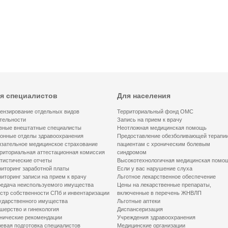
я специалистов
Для населения
ензирование отдельных видов
Территориальный фонд ОМС
тельности
Запись на прием к врачу
вные внештатные специалисты
Неотложная медицинская помощь
онные отделы здравоохранения
Предоставление обезболивающей терапи
зательное медицинское страхование
пациентам с хроническим болевым
риториальная аттестационная комиссия
синдромом
тистические отчеты
Высокотехнологичная медицинская помо
иторинг заработной платы
Если у вас нарушение слуха
иторинг записи на прием к врачу
Льготное лекарственное обеспечение
едача неиспользуемого имущества
Цены на лекарственные препараты,
стр собственности СПб и инвентаризации
включенные в перечень ЖНВЛП
ударственного имущества
Льготные аптеки
шерство и гинекология
Диспансеризация
нические рекомендации
Учреждения здравоохранения
евая подготовка специалистов
Медицинские организации