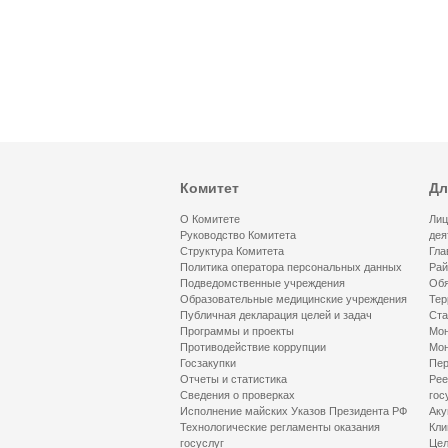
Комитет
Дл
О Комитете
Лиц
Руководство Комитета
дея
Структура Комитета
Гла
Политика оператора персональных данных
Рай
Подведомственные учреждения
Обя
Образовательные медицинские учреждения
Тер
Публичная декларация целей и задач
Ста
Программы и проекты
Мон
Противодействие коррупции
Мон
Госзакупки
Пер
Отчеты и статистика
Рее
Сведения о проверках
гос
Исполнение майских Указов Президента РФ
Аку
Технологические регламенты оказания
Кли
госуслуг
Цел