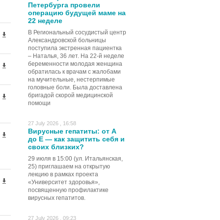
Петербурга провели
операцию будущей маме на
22 неделе
В Региональный сосудистый центр
Александровской больницы
поступила экстренная пациентка
– Наталья, 36 лет. На 22-й неделе
беременности молодая женщина
обратилась к врачам с жалобами
на мучительные, нестерпимые
головные боли. Была доставлена
бригадой скорой медицинской
помощи
27 July 2026 , 16:58
Вирусные гепатиты: от А
до Е — как защитить себя и
своих близких?
29 июля в 15:00 (ул. Итальянская,
25) приглашаем на открытую
лекцию в рамках проекта
«Университет здоровья»,
посвященную профилактике
вирусных гепатитов.
27 July 2026 , 09:23