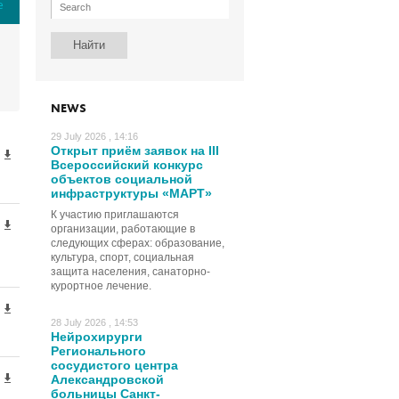
е
NEWS
29 July 2026 , 14:16
Открыт приём заявок на III
Всероссийский конкурс
объектов социальной
инфраструктуры «МАРТ»
К участию приглашаются
организации, работающие в
следующих сферах: образование,
культура, спорт, социальная
защита населения, санаторно-
курортное лечение.
28 July 2026 , 14:53
Нейрохирурги
Регионального
сосудистого центра
Александровской
больницы Санкт-