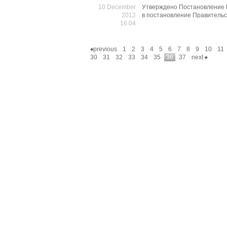
10 December
Утверждено Постановление 
2012
в постановление Правительс
16:04
previous
1
2
3
4
5
6
7
8
9
10
11
30
31
32
33
34
35
36
37
next