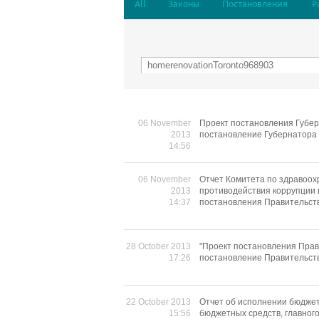
All
Законы
Постановления
Р
06 November
Проект постановления Губер
2013
постановление Губернатора 
14:56
06 November
Отчет Комитета по здравоо
2013
противодействия коррупции 
14:37
постановления Правительства
28 October 2013
"Проект постановления Прав
17:26
постановление Правительств
22 October 2013
Отчет об исполнении бюджет
15:56
бюджетных средств, главног