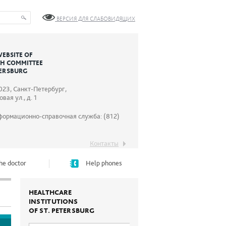
ВЕРСИЯ ДЛЯ СЛАБОВИДЯЩИХ
WEBSITE OF
TH COMMITTEE
TERSBURG
023, Санкт-Петербург,
вая ул., д. 1
формационно-справочная служба: (812)
Контакты
he doctor
Help phones
HEALTHCARE
INSTITUTIONS
OF ST. PETERSBURG