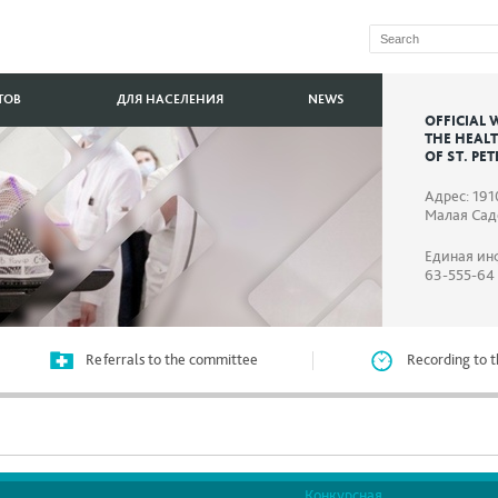
ТОВ
ДЛЯ НАСЕЛЕНИЯ
NEWS
OFFICIAL 
THE HEAL
OF ST. PE
Адрес: 191
Малая Садо
Единая ин
63-555-64
Referrals to the committee
Recording to t
Конкурсная