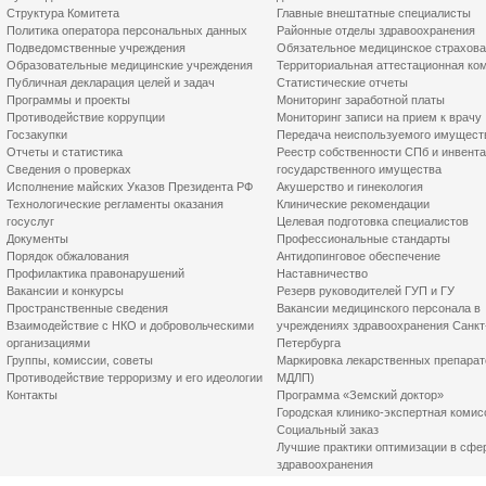
Структура Комитета
Главные внештатные специалисты
Политика оператора персональных данных
Районные отделы здравоохранения
Подведомственные учреждения
Обязательное медицинское страхов
Образовательные медицинские учреждения
Территориальная аттестационная ко
Публичная декларация целей и задач
Статистические отчеты
Программы и проекты
Мониторинг заработной платы
Противодействие коррупции
Мониторинг записи на прием к врачу
Госзакупки
Передача неиспользуемого имущест
Отчеты и статистика
Реестр собственности СПб и инвент
Сведения о проверках
государственного имущества
Исполнение майских Указов Президента РФ
Акушерство и гинекология
Технологические регламенты оказания
Клинические рекомендации
госуслуг
Целевая подготовка специалистов
Документы
Профессиональные стандарты
Порядок обжалования
Антидопинговое обеспечение
Профилактика правонарушений
Наставничество
Вакансии и конкурсы
Резерв руководителей ГУП и ГУ
Пространственные сведения
Вакансии медицинского персонала в
Взаимодействие с НКО и добровольческими
учреждениях здравоохранения Санкт
организациями
Петербурга
Группы, комиссии, советы
Маркировка лекарственных препарат
Противодействие терроризму и его идеологии
МДЛП)
Контакты
Программа «Земский доктор»
Городская клинико-экспертная комис
Социальный заказ
Лучшие практики оптимизации в сфе
здравоохранения