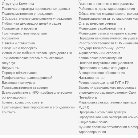
Структура Комитета
Главные внештатные специалисты
Политика оператора персональных данных
Районные отделы здравоохранения
Подведомственные учреждения
Обязательное медицинское страхов
Образовательные медицинские учреждения
Территориальная аттестационная ко
Публичная декларация целей и задач
Статистические отчеты
Программы и проекты
Мониторинг заработной платы
Противодействие коррупции
Мониторинг записи на прием к врачу
Госзакупки
Передача неиспользуемого имущест
Отчеты и статистика
Реестр собственности СПб и инвент
Сведения о проверках
государственного имущества
Исполнение майских Указов Президента РФ
Акушерство и гинекология
Технологические регламенты оказания
Клинические рекомендации
госуслуг
Целевая подготовка специалистов
Документы
Профессиональные стандарты
Порядок обжалования
Антидопинговое обеспечение
Профилактика правонарушений
Наставничество
Вакансии и конкурсы
Резерв руководителей ГУП и ГУ
Пространственные сведения
Вакансии медицинского персонала в
Взаимодействие с НКО и добровольческими
учреждениях здравоохранения Санкт
организациями
Петербурга
Группы, комиссии, советы
Маркировка лекарственных препарат
Противодействие терроризму и его идеологии
МДЛП)
Контакты
Программа «Земский доктор»
Городская клинико-экспертная комис
Социальный заказ
Лучшие практики оптимизации в сфе
здравоохранения