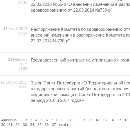
17:30
02.03.2015 №65-р "О внесении изменений в расп
здравоохранению от 22.03.2014 №738-р"
17 March 2015
Распоряжение Комитета по здравоохранению от 
17:26
внесении изменений в распоряжение Комитета п
22.03.2014 №738-р"
24 February
Государственный контракт на утилизацию люми
2015
14:55
12 January 2015
Закон Санкт-Петербурга «О Территориальной пр
16:00
государственных гарантий бесплатного оказания
медицинской помощи в Санкт-Петербурге на 2015
период 2016 и 2017 годов»
previous
1
2
3
4
5
6
7
8
9
10
11
12
13
14
15
16
17
18
30
31
32
33
34
35
36
37
next