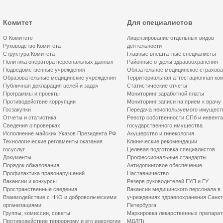
Комитет
Для специалистов
О Комитете
Лицензирование отдельных видов
Руководство Комитета
деятельности
Структура Комитета
Главные внештатные специалисты
Политика оператора персональных данных
Районные отделы здравоохранения
Подведомственные учреждения
Обязательное медицинское страхов
Образовательные медицинские учреждения
Территориальная аттестационная ко
Публичная декларация целей и задач
Статистические отчеты
Программы и проекты
Мониторинг заработной платы
Противодействие коррупции
Мониторинг записи на прием к врачу
Госзакупки
Передача неиспользуемого имущест
Отчеты и статистика
Реестр собственности СПб и инвент
Сведения о проверках
государственного имущества
Исполнение майских Указов Президента РФ
Акушерство и гинекология
Технологические регламенты оказания
Клинические рекомендации
госуслуг
Целевая подготовка специалистов
Документы
Профессиональные стандарты
Порядок обжалования
Антидопинговое обеспечение
Профилактика правонарушений
Наставничество
Вакансии и конкурсы
Резерв руководителей ГУП и ГУ
Пространственные сведения
Вакансии медицинского персонала в
Взаимодействие с НКО и добровольческими
учреждениях здравоохранения Санкт
организациями
Петербурга
Группы, комиссии, советы
Маркировка лекарственных препарат
Противодействие терроризму и его идеологии
МДЛП)