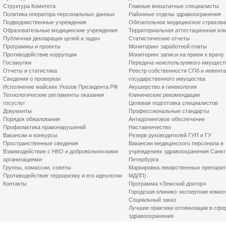
Структура Комитета
Главные внештатные специалисты
Политика оператора персональных данных
Районные отделы здравоохранения
Подведомственные учреждения
Обязательное медицинское страхов
Образовательные медицинские учреждения
Территориальная аттестационная ко
Публичная декларация целей и задач
Статистические отчеты
Программы и проекты
Мониторинг заработной платы
Противодействие коррупции
Мониторинг записи на прием к врачу
Госзакупки
Передача неиспользуемого имущест
Отчеты и статистика
Реестр собственности СПб и инвент
Сведения о проверках
государственного имущества
Исполнение майских Указов Президента РФ
Акушерство и гинекология
Технологические регламенты оказания
Клинические рекомендации
госуслуг
Целевая подготовка специалистов
Документы
Профессиональные стандарты
Порядок обжалования
Антидопинговое обеспечение
Профилактика правонарушений
Наставничество
Вакансии и конкурсы
Резерв руководителей ГУП и ГУ
Пространственные сведения
Вакансии медицинского персонала в
Взаимодействие с НКО и добровольческими
учреждениях здравоохранения Санкт
организациями
Петербурга
Группы, комиссии, советы
Маркировка лекарственных препарат
Противодействие терроризму и его идеологии
МДЛП)
Контакты
Программа «Земский доктор»
Городская клинико-экспертная комис
Социальный заказ
Лучшие практики оптимизации в сфе
здравоохранения