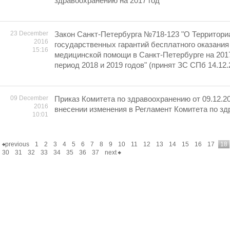
здравоохранению на 2017 год"
23 December
Закон Санкт-Петербурга №718-123 "О Территори
2016
государственных гарантий бесплатного оказания
15:16
медицинской помощи в Санкт-Петербурге на 2017
период 2018 и 2019 годов" (принят ЗС СПб 14.12.
09 December
Приказ Комитета по здравоохранению от 09.12.2
2016
внесении изменения в Регламент Комитета по з
10:01
previous
1
2
3
4
5
6
7
8
9
10
11
12
13
14
15
16
17
18
30
31
32
33
34
35
36
37
next