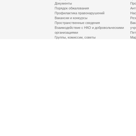
Документы
Про
Порядок обжалования
Ант
Профилактика правонарушений
Нас
Вакансии и конкурсы
Рез
Пространственные сведения
Вак
Взаимодействие с НКО и добровольческими
учр
организациями
Пет
Группы, комиссии, советы
Мар
Противодействие терроризму и его идеологии
МД
Контакты
Про
Гор
Соц
Луч
здр