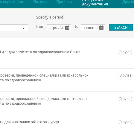
аспоряжения
Письма
Приказы
Друго
документация
Specify a period
from
to
 и задач Комитета по здравоохранению Санкт-
(0 bytes)
роверки, проведенной специалистами контрольно-
(0 bytes)
ета по здравоохранению
роверки, проведенной специалистами контрольно-
(0 bytes)
ета по здравоохранению
и для инвалидов объектов и услуг
(0 bytes)