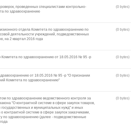
роверок, проведенных специалистами контрольно-
(0 bytes)
ета по здравоохранению
изионного отдела Комитета по здравоохранению по
(0 bytes)
совой деятельности учреждений, подведомственных
, на 2 квартал 2016 года
Комитета по здравоохранению от 18.05.2016 № 95 -р
(0 bytes)
дравоохранению от 18.05.2016 № 95 -р "О признании
(0 bytes)
ний Комитета по здравоохранению"
том по здравоохранению ведомственного контроля за
(0 bytes)
акона "О контрактной системе в сфере закупок товаров,
я государственных и муниципальных нужд" и иных
о контрактной системе в сфере закупок заказчиками,
у по здравоохранению (далее - подведомственные
 года