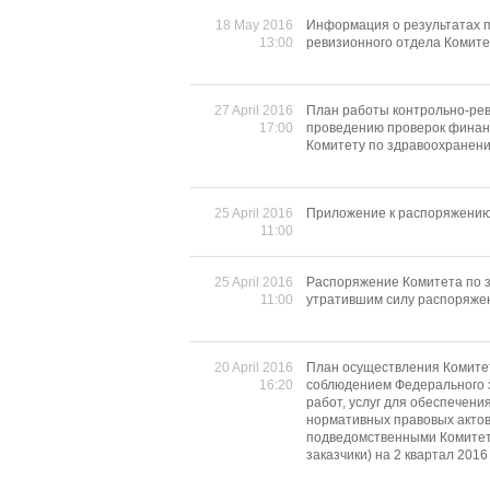
18 May 2016
Информация о результатах п
13:00
ревизионного отдела Комит
27 April 2016
План работы контрольно-рев
17:00
проведению проверок финан
Комитету по здравоохранению
25 April 2016
Приложение к распоряжению 
11:00
25 April 2016
Распоряжение Комитета по з
11:00
утратившим силу распоряже
20 April 2016
План осуществления Комите
16:20
соблюдением Федерального з
работ, услуг для обеспечени
нормативных правовых актов 
подведомственными Комитет
заказчики) на 2 квартал 2016