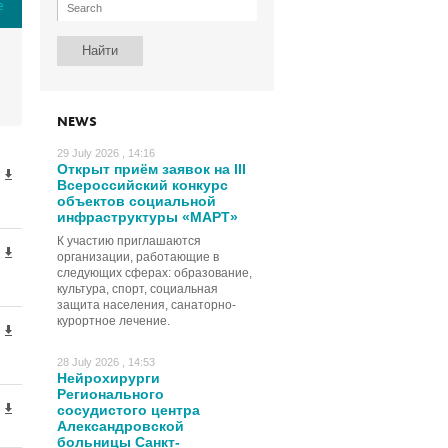
е
NEWS
29 July 2026 , 14:16
Открыт приём заявок на III
Всероссийский конкурс
объектов социальной
инфраструктуры «МАРТ»
К участию приглашаются
организации, работающие в
следующих сферах: образование,
культура, спорт, социальная
защита населения, санаторно-
курортное лечение.
28 July 2026 , 14:53
Нейрохирурги
Регионального
сосудистого центра
Александровской
больницы Санкт-