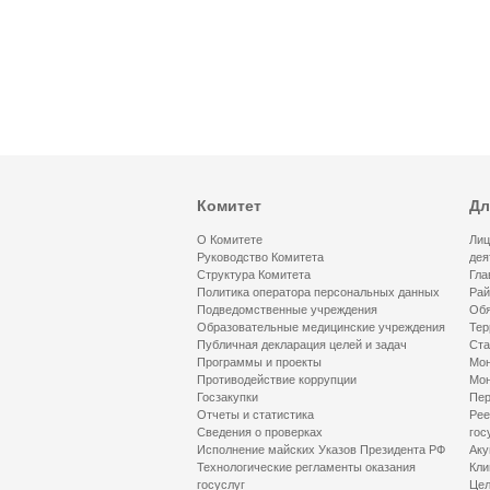
Комитет
Дл
О Комитете
Лиц
Руководство Комитета
дея
Структура Комитета
Гла
Политика оператора персональных данных
Рай
Подведомственные учреждения
Обя
Образовательные медицинские учреждения
Тер
Публичная декларация целей и задач
Ста
Программы и проекты
Мон
Противодействие коррупции
Мон
Госзакупки
Пер
Отчеты и статистика
Рее
Сведения о проверках
гос
Исполнение майских Указов Президента РФ
Аку
Технологические регламенты оказания
Кли
госуслуг
Цел