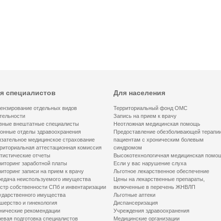
я специалистов
Для населения
ензирование отдельных видов
Территориальный фонд ОМС
тельности
Запись на прием к врачу
вные внештатные специалисты
Неотложная медицинская помощь
онные отделы здравоохранения
Предоставление обезболивающей терапи
зательное медицинское страхование
пациентам с хроническим болевым
риториальная аттестационная комиссия
синдромом
тистические отчеты
Высокотехнологичная медицинская помо
иторинг заработной платы
Если у вас нарушение слуха
иторинг записи на прием к врачу
Льготное лекарственное обеспечение
едача неиспользуемого имущества
Цены на лекарственные препараты,
стр собственности СПб и инвентаризации
включенные в перечень ЖНВЛП
ударственного имущества
Льготные аптеки
шерство и гинекология
Диспансеризация
нические рекомендации
Учреждения здравоохранения
евая подготовка специалистов
Медицинские организации