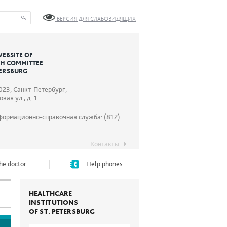
ВЕРСИЯ ДЛЯ СЛАБОВИДЯЩИХ
WEBSITE OF
TH COMMITTEE
TERSBURG
023, Санкт-Петербург,
вая ул., д. 1
формационно-справочная служба: (812)
Контакты
he doctor
Help phones
HEALTHCARE
INSTITUTIONS
OF ST. PETERSBURG