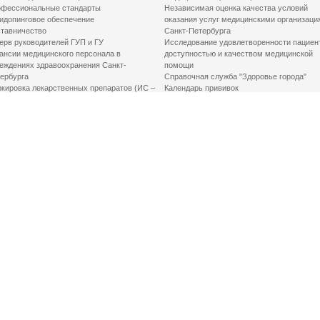
фессиональные стандарты
Независимая оценка качества условий
идопинговое обеспечение
оказания услуг медицинскими организаци
тавничество
Санкт-Петербурга
ерв руководителей ГУП и ГУ
Исследование удовлетворенности пациен
ансии медицинского персонала в
доступностью и качеством медицинской
еждениях здравоохранения Санкт-
помощи
ербурга
Справочная служба "Здоровье города"
кировка лекарственных препаратов (ИС –
Календарь прививок
ЛП)
График закрытия роддомов
грамма «Земский доктор»
Акушерство и гинекология
одская клинико-экспертная комиссия
Здоровье детей
иальный заказ
Донорство крови
шие практики оптимизации в сфере
Государственные услуги
авоохранения
Совет по защите прав пациентов
Мероприятия по улучшению качества жиз
инвалидов
Первая помощь
ВАЖНО ЗНАТЬ
Фонд «Круг добра»
Маршрутизация пациентов в медицинские
организации
Как оформить медсправку для владения
оружием
Доступная среда
Медицинская реабилитация для взрослых
Медицинская реабилитация для детей
Справочная информация
Кабиенты медико-психологического