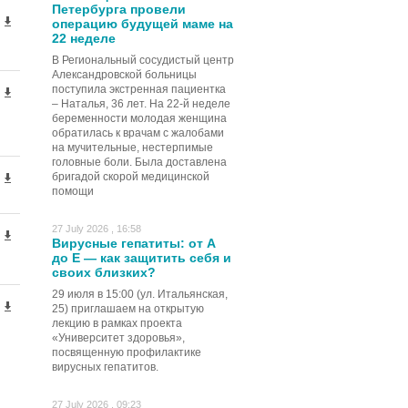
Петербурга провели
операцию будущей маме на
22 неделе
В Региональный сосудистый центр
Александровской больницы
поступила экстренная пациентка
– Наталья, 36 лет. На 22-й неделе
беременности молодая женщина
обратилась к врачам с жалобами
на мучительные, нестерпимые
головные боли. Была доставлена
бригадой скорой медицинской
помощи
27 July 2026 , 16:58
Вирусные гепатиты: от А
до Е — как защитить себя и
своих близких?
29 июля в 15:00 (ул. Итальянская,
25) приглашаем на открытую
лекцию в рамках проекта
«Университет здоровья»,
посвященную профилактике
вирусных гепатитов.
27 July 2026 , 09:23