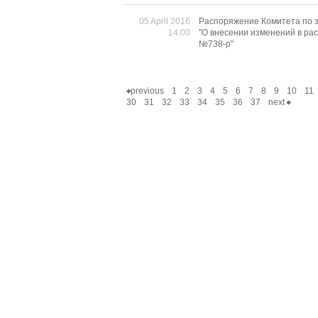
05 April 2016
Распоряжение Комитета по з
14:00
"О внесении изменений в ра
№738-р"
previous
1
2
3
4
5
6
7
8
9
10
11
30
31
32
33
34
35
36
37
next