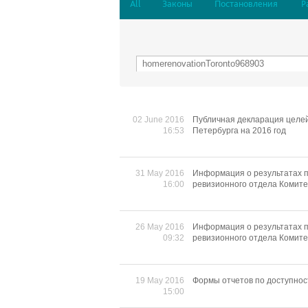
All
Законы
Постановления
Р
02 June 2016
Публичная декларация целей
16:53
Петербурга на 2016 год
31 May 2016
Информация о результатах п
16:00
ревизионного отдела Комит
26 May 2016
Информация о результатах п
09:32
ревизионного отдела Комит
19 May 2016
Формы отчетов по доступност
15:00