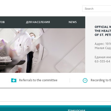
ТОВ
ДЛЯ НАСЕЛЕНИЯ
NEWS
OFFICIAL 
THE HEAL
OF ST. PE
Адрес: 191
Малая Садо
Единая ин
63-555-64
Referrals to the committee
Recording to t
Конкурсная