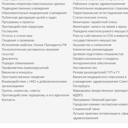
Политика оператора персональных данных
Районные отделы здравоохранения
Подведомственные учреждения
Обязательное медицинское страхов
Образовательные медицинские учреждения
Территориальная аттестационная ко
Публичная декларация целей и задач
Статистические отчеты
Программы и проекты
Мониторинг заработной платы
Противодействие коррупции
Мониторинг записи на прием к врачу
Госзакупки
Передача неиспользуемого имущест
Отчеты и статистика
Реестр собственности СПб и инвент
Сведения о проверках
государственного имущества
Исполнение майских Указов Президента РФ
Акушерство и гинекология
Технологические регламенты оказания
Клинические рекомендации
госуслуг
Целевая подготовка специалистов
Документы
Профессиональные стандарты
Порядок обжалования
Антидопинговое обеспечение
Профилактика правонарушений
Наставничество
Вакансии и конкурсы
Резерв руководителей ГУП и ГУ
Пространственные сведения
Вакансии медицинского персонала в
Взаимодействие с НКО и добровольческими
учреждениях здравоохранения Санкт
организациями
Петербурга
Группы, комиссии, советы
Маркировка лекарственных препарат
Противодействие терроризму и его идеологии
МДЛП)
Контакты
Программа «Земский доктор»
Городская клинико-экспертная комис
Социальный заказ
Лучшие практики оптимизации в сфе
здравоохранения