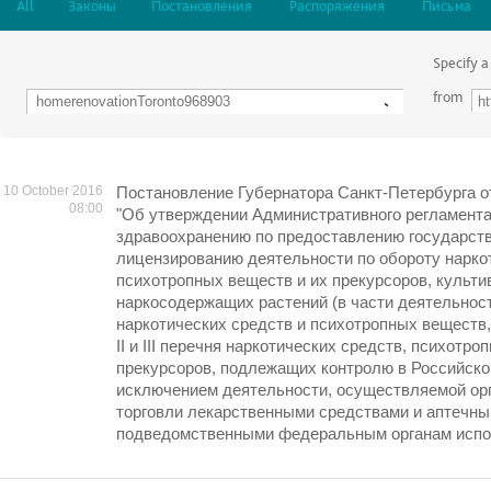
All
Законы
Постановления
Распоряжения
Письма
Specify a
from
10 October 2016
Постановление Губернатора Санкт-Петербурга от
08:00
"Об утверждении Административного регламента
здравоохранению по предоставлению государств
лицензированию деятельности по обороту нарко
психотропных веществ и их прекурсоров, культ
наркосодержащих растений (в части деятельност
наркотических средств и психотропных веществ, 
II и III перечня наркотических средств, психотро
прекурсоров, подлежащих контролю в Российско
исключением деятельности, осуществляемой ор
торговли лекарственными средствами и аптечны
подведомственными федеральным органам испол