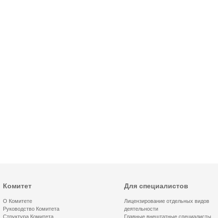
Комитет
Для специалистов
О Комитете
Лицензирование отдельных видов
Руководство Комитета
деятельности
Структура Комитета
Главные внештатные специалисты