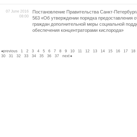
07 June 2016
Постановление Правительства Санкт-Петербурга 
08:00
563 «Об утверждении порядка предоставления 
граждан дополнительной меры социальной подд
обеспечения концентраторами кислорода»
previous
1
2
3
4
5
6
7
8
9
10
11
12
13
14
15
16
17
18
30
31
32
33
34
35
36
37
next