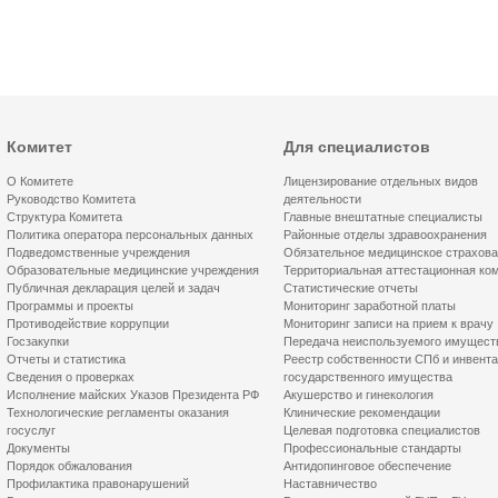
Комитет
Для специалистов
О Комитете
Лицензирование отдельных видов
Руководство Комитета
деятельности
Структура Комитета
Главные внештатные специалисты
Политика оператора персональных данных
Районные отделы здравоохранения
Подведомственные учреждения
Обязательное медицинское страхов
Образовательные медицинские учреждения
Территориальная аттестационная ко
Публичная декларация целей и задач
Статистические отчеты
Программы и проекты
Мониторинг заработной платы
Противодействие коррупции
Мониторинг записи на прием к врачу
Госзакупки
Передача неиспользуемого имущест
Отчеты и статистика
Реестр собственности СПб и инвент
Сведения о проверках
государственного имущества
Исполнение майских Указов Президента РФ
Акушерство и гинекология
Технологические регламенты оказания
Клинические рекомендации
госуслуг
Целевая подготовка специалистов
Документы
Профессиональные стандарты
Порядок обжалования
Антидопинговое обеспечение
Профилактика правонарушений
Наставничество