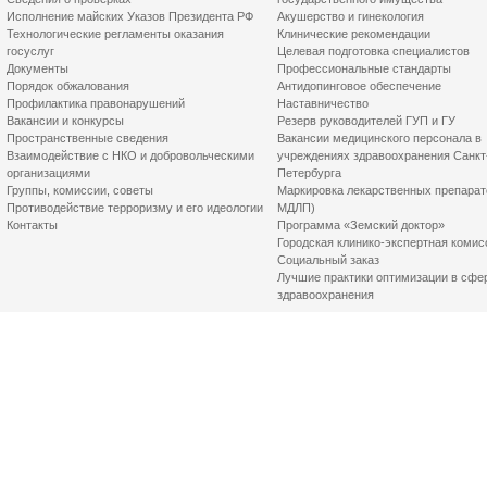
Исполнение майских Указов Президента РФ
Акушерство и гинекология
Технологические регламенты оказания
Клинические рекомендации
госуслуг
Целевая подготовка специалистов
Документы
Профессиональные стандарты
Порядок обжалования
Антидопинговое обеспечение
Профилактика правонарушений
Наставничество
Вакансии и конкурсы
Резерв руководителей ГУП и ГУ
Пространственные сведения
Вакансии медицинского персонала в
Взаимодействие с НКО и добровольческими
учреждениях здравоохранения Санкт
организациями
Петербурга
Группы, комиссии, советы
Маркировка лекарственных препарат
Противодействие терроризму и его идеологии
МДЛП)
Контакты
Программа «Земский доктор»
Городская клинико-экспертная комис
Социальный заказ
Лучшие практики оптимизации в сфе
здравоохранения