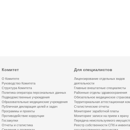
Комитет
Для специалистов
О Комитете
Лицензирование отдельных видов
Руководство Комитета
деятельности
Структура Комитета
Главные внештатные специалисты
Политика оператора персональных данных
Районные отделы здравоохранения
Подведомственные учреждения
Обязательное медицинское страхов
Образовательные медицинские учреждения
Территориальная аттестационная ко
Публичная декларация целей и задач
Статистические отчеты
Программы и проекты
Мониторинг заработной платы
Противодействие коррупции
Мониторинг записи на прием к врачу
Госзакупки
Передача неиспользуемого имущест
Отчеты и статистика
Реестр собственности СПб и инвент
Сведения о проверках
государственного имущества