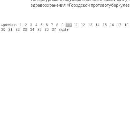
здравоохранения «Городской противотуберкуле
previous
1
2
3
4
5
6
7
8
9
10
11
12
13
14
15
16
17
18
30
31
32
33
34
35
36
37
next