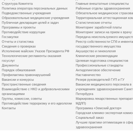
Структура Комитета
Главные внештатные специалисты
Политика оператора персональных данных
Районные отделы здравоохранения
Подведомственные учреждения
Обязательное медицинское страхов
Образовательные медицинские учреждения
Территориальная аттестационная ко
Публичная декларация целей и задач
Статистические отчеты
Программы и проекты
Мониторинг заработной платы
Противодействие коррупции
Мониторинг записи на прием к врачу
Госзакупки
Передача неиспользуемого имущест
Отчеты и статистика
Реестр собственности СПб и инвент
Сведения о проверках
государственного имущества
Исполнение майских Указов Президента РФ
Акушерство и гинекология
Технологические регламенты оказания
Клинические рекомендации
госуслуг
Целевая подготовка специалистов
Документы
Профессиональные стандарты
Порядок обжалования
Антидопинговое обеспечение
Профилактика правонарушений
Наставничество
Вакансии и конкурсы
Резерв руководителей ГУП и ГУ
Пространственные сведения
Вакансии медицинского персонала в
Взаимодействие с НКО и добровольческими
учреждениях здравоохранения Санкт
организациями
Петербурга
Группы, комиссии, советы
Маркировка лекарственных препарат
Противодействие терроризму и его идеологии
МДЛП)
Контакты
Программа «Земский доктор»
Городская клинико-экспертная комис
Социальный заказ
Лучшие практики оптимизации в сфе
здравоохранения