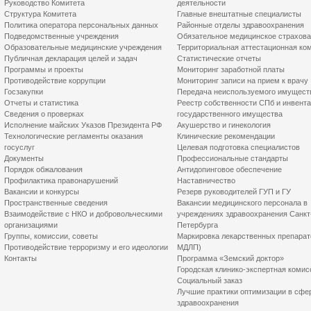
Руководство Комитета
деятельности
Структура Комитета
Главные внештатные специалисты
Политика оператора персональных данных
Районные отделы здравоохранения
Подведомственные учреждения
Обязательное медицинское страхов
Образовательные медицинские учреждения
Территориальная аттестационная ко
Публичная декларация целей и задач
Статистические отчеты
Программы и проекты
Мониторинг заработной платы
Противодействие коррупции
Мониторинг записи на прием к врачу
Госзакупки
Передача неиспользуемого имущест
Отчеты и статистика
Реестр собственности СПб и инвент
Сведения о проверках
государственного имущества
Исполнение майских Указов Президента РФ
Акушерство и гинекология
Технологические регламенты оказания
Клинические рекомендации
госуслуг
Целевая подготовка специалистов
Документы
Профессиональные стандарты
Порядок обжалования
Антидопинговое обеспечение
Профилактика правонарушений
Наставничество
Вакансии и конкурсы
Резерв руководителей ГУП и ГУ
Пространственные сведения
Вакансии медицинского персонала в
Взаимодействие с НКО и добровольческими
учреждениях здравоохранения Санкт
организациями
Петербурга
Группы, комиссии, советы
Маркировка лекарственных препарат
Противодействие терроризму и его идеологии
МДЛП)
Контакты
Программа «Земский доктор»
Городская клинико-экспертная комис
Социальный заказ
Лучшие практики оптимизации в сфе
здравоохранения