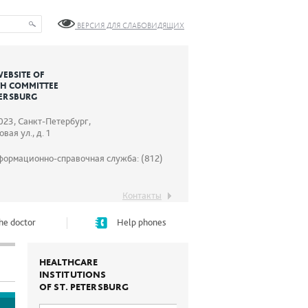
ВЕРСИЯ ДЛЯ СЛАБОВИДЯЩИХ
WEBSITE OF
TH COMMITTEE
TERSBURG
023, Санкт-Петербург,
вая ул., д. 1
формационно-справочная служба: (812)
Контакты
he doctor
Help phones
HEALTHCARE
INSTITUTIONS
OF ST. PETERSBURG