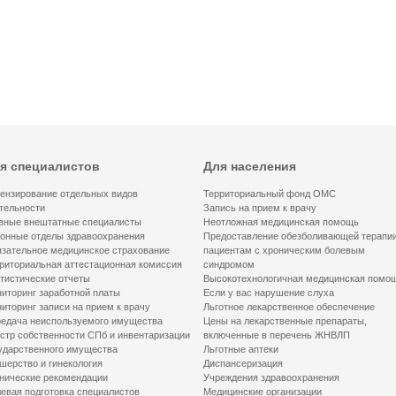
я специалистов
Для населения
ензирование отдельных видов
Территориальный фонд ОМС
тельности
Запись на прием к врачу
вные внештатные специалисты
Неотложная медицинская помощь
онные отделы здравоохранения
Предоставление обезболивающей терапи
зательное медицинское страхование
пациентам с хроническим болевым
риториальная аттестационная комиссия
синдромом
тистические отчеты
Высокотехнологичная медицинская помо
иторинг заработной платы
Если у вас нарушение слуха
иторинг записи на прием к врачу
Льготное лекарственное обеспечение
едача неиспользуемого имущества
Цены на лекарственные препараты,
стр собственности СПб и инвентаризации
включенные в перечень ЖНВЛП
ударственного имущества
Льготные аптеки
шерство и гинекология
Диспансеризация
нические рекомендации
Учреждения здравоохранения
евая подготовка специалистов
Медицинские организации