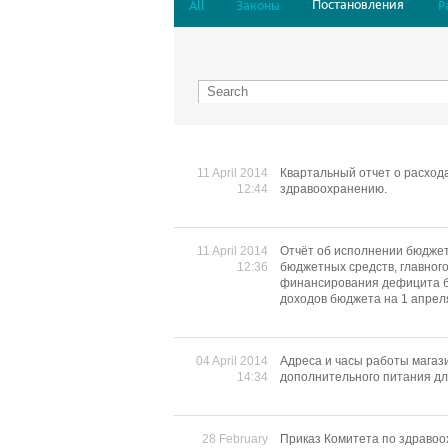
Постановления
All
Законы
Р
11 April 2014
Квартальный отчет о расхода
12:44
здравоохранению.
11 April 2014
Отчёт об исполнении бюджет
12:36
бюджетных средств, главног
финансирования дефицита б
доходов бюджета на 1 апреля
04 April 2014
Адреса и часы работы мага
14:34
дополнительного питания д
28 February
Приказ Комитета по здравоо