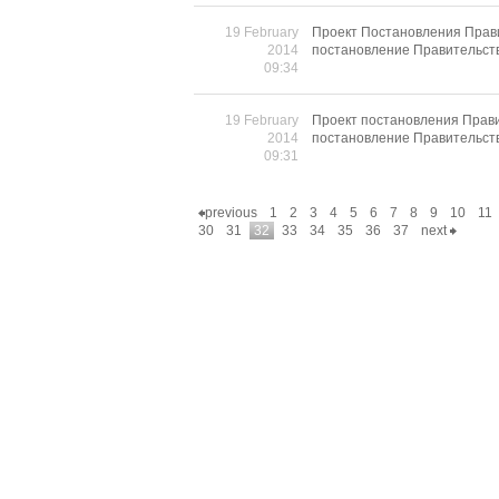
19 February
Проект Постановления Прави
2014
постановление Правительств
09:34
19 February
Проект постановления Прави
2014
постановление Правительств
09:31
previous
1
2
3
4
5
6
7
8
9
10
11
30
31
32
33
34
35
36
37
next