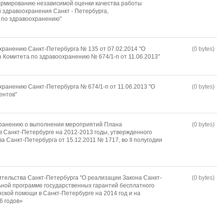
ормированию независимой оценки качества работы
 здравоохранения Санкт - Петербурга,
 по здравоохранению"
хранению Санкт-Петербурга № 135 от 07.02.2014 "О
(0 bytes)
з Комитета по здравоохранению № 674/1-п от 11.06.2013"
хранению Санкт-Петербурга № 674/1-п от 11.06.2013 "О
(0 bytes)
ентов"
хранению о выполнении мероприятий Плана
(0 bytes)
в Санкт-Петербурге на 2012-2013 годы, утвержденного
 Санкт-Петербурга от 15.12.2011 № 1717, во II полугодии
тельства Санкт-Петербурга "О реализации Закона Санкт-
(0 bytes)
ной программе государственных гарантий бесплатного
ской помощи в Санкт-Петербурге на 2014 год и на
6 годов»