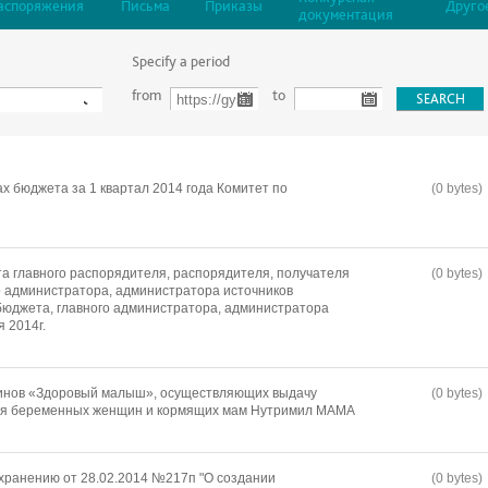
аспоряжения
Письма
Приказы
Друго
документация
Specify a period
from
to
х бюджета за 1 квартал 2014 года Комитет по
(0 bytes)
а главного распорядителя, распорядителя, получателя
(0 bytes)
о администратора, администратора источников
юджета, главного администратора, администратора
 2014г.
зинов «Здоровый малыш», осуществляющих выдачу
(0 bytes)
ля беременных женщин и кормящих мам Нутримил МАМА
хранению от 28.02.2014 №217п "О создании
(0 bytes)