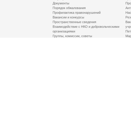
Документы
Про
Порядок обжалования
Ант
Профилактика правонарушений
Нас
Вакансии и конкурсы
Рез
Пространственные сведения
Вак
Взаимодействие с НКО и добровольческими
учр
организациями
Пет
Группы, комиссии, советы
Мар
Противодействие терроризму и его идеологии
МД
Контакты
Про
Гор
Соц
Луч
здр