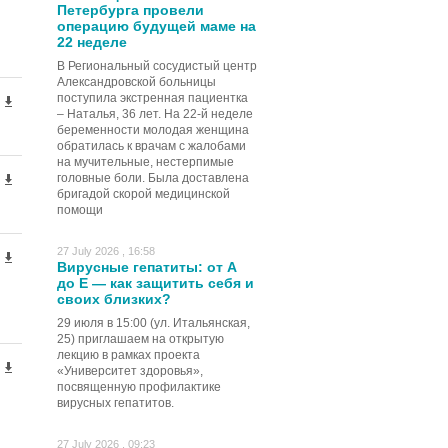
Петербурга провели
операцию будущей маме на
22 неделе
В Региональный сосудистый центр
Александровской больницы
поступила экстренная пациентка
– Наталья, 36 лет. На 22-й неделе
беременности молодая женщина
обратилась к врачам с жалобами
на мучительные, нестерпимые
головные боли. Была доставлена
бригадой скорой медицинской
помощи
27 July 2026 , 16:58
Вирусные гепатиты: от А
до Е — как защитить себя и
своих близких?
29 июля в 15:00 (ул. Итальянская,
25) приглашаем на открытую
лекцию в рамках проекта
«Университет здоровья»,
посвященную профилактике
вирусных гепатитов.
27 July 2026 , 09:23