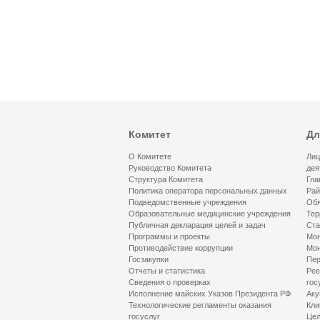
Комитет
Дл
О Комитете
Лиц
Руководство Комитета
дея
Структура Комитета
Гла
Политика оператора персональных данных
Рай
Подведомственные учреждения
Обя
Образовательные медицинские учреждения
Тер
Публичная декларация целей и задач
Ста
Программы и проекты
Мон
Противодействие коррупции
Мон
Госзакупки
Пер
Отчеты и статистика
Рее
Сведения о проверках
гос
Исполнение майских Указов Президента РФ
Аку
Технологические регламенты оказания
Кли
госуслуг
Цел