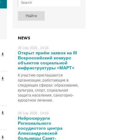
е
NEWS
29 July 2026 , 14:16
Открыт приём заявок на III
Всероссийский конкурс
объектов социальной
инфраструктуры «МАРТ»
К участию приглашаются
организации, работающие в
следующих сферах: образование,
культура, спорт, социальная
защита населения, санаторно-
курортное лечение.
28 July 2026 , 14:53
Нейрохирурги
Регионального
сосудистого центра
Александровской
больницы Санкт-