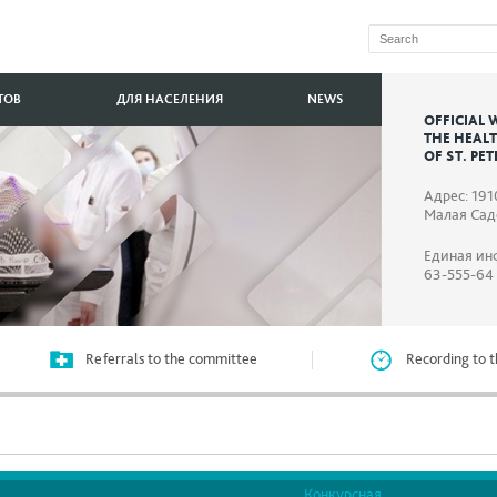
ТОВ
ДЛЯ НАСЕЛЕНИЯ
NEWS
OFFICIAL 
THE HEAL
OF ST. PE
Адрес: 191
Малая Садо
Единая ин
63-555-64
Referrals to the committee
Recording to t
Конкурсная