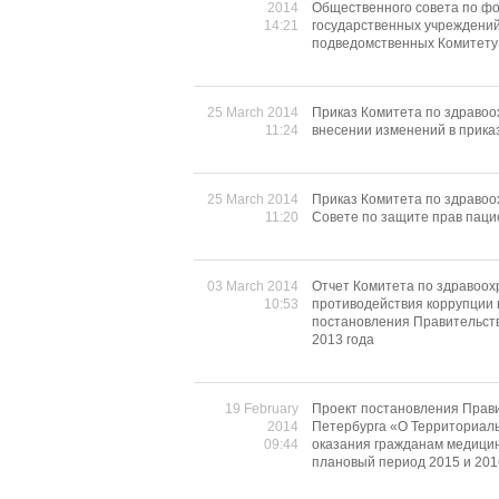
2014
Общественного совета по ф
14:21
государственных учреждений
подведомственных Комитету
25 March 2014
Приказ Комитета по здравоо
11:24
внесении изменений в прика
25 March 2014
Приказ Комитета по здравоо
11:20
Совете по защите прав паци
03 March 2014
Отчет Комитета по здравоо
10:53
противодействия коррупции 
постановления Правительства
2013 года
19 February
Проект постановления Прави
2014
Петербурга «О Территориаль
09:44
оказания гражданам медицин
плановый период 2015 и 201