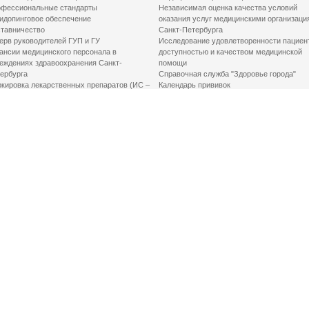
фессиональные стандарты
Независимая оценка качества условий
идопинговое обеспечение
оказания услуг медицинскими организаци
тавничество
Санкт-Петербурга
ерв руководителей ГУП и ГУ
Исследование удовлетворенности пациен
ансии медицинского персонала в
доступностью и качеством медицинской
еждениях здравоохранения Санкт-
помощи
ербурга
Справочная служба "Здоровье города"
кировка лекарственных препаратов (ИС –
Календарь прививок
ЛП)
График закрытия роддомов
грамма «Земский доктор»
Акушерство и гинекология
одская клинико-экспертная комиссия
Здоровье детей
иальный заказ
Донорство крови
шие практики оптимизации в сфере
Государственные услуги
авоохранения
Совет по защите прав пациентов
Мероприятия по улучшению качества жиз
инвалидов
Первая помощь
ВАЖНО ЗНАТЬ
Фонд «Круг добра»
Маршрутизация пациентов в медицинские
организации
Как оформить медсправку для владения
оружием
Доступная среда
Медицинская реабилитация для взрослых
Медицинская реабилитация для детей
Справочная информация
Кабиенты медико-психологического