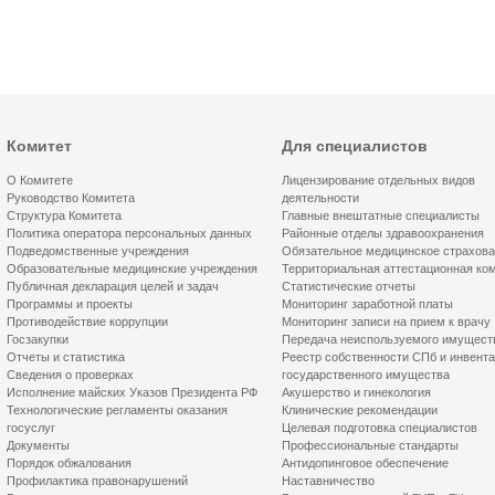
Комитет
Для специалистов
О Комитете
Лицензирование отдельных видов
Руководство Комитета
деятельности
Структура Комитета
Главные внештатные специалисты
Политика оператора персональных данных
Районные отделы здравоохранения
Подведомственные учреждения
Обязательное медицинское страхов
Образовательные медицинские учреждения
Территориальная аттестационная ко
Публичная декларация целей и задач
Статистические отчеты
Программы и проекты
Мониторинг заработной платы
Противодействие коррупции
Мониторинг записи на прием к врачу
Госзакупки
Передача неиспользуемого имущест
Отчеты и статистика
Реестр собственности СПб и инвент
Сведения о проверках
государственного имущества
Исполнение майских Указов Президента РФ
Акушерство и гинекология
Технологические регламенты оказания
Клинические рекомендации
госуслуг
Целевая подготовка специалистов
Документы
Профессиональные стандарты
Порядок обжалования
Антидопинговое обеспечение
Профилактика правонарушений
Наставничество