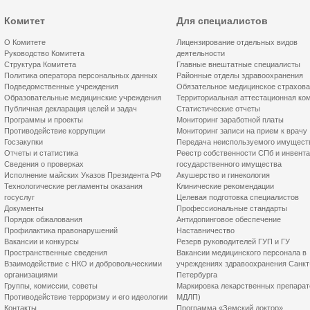
Комитет
Для специалистов
О Комитете
Лицензирование отдельных видов
Руководство Комитета
деятельности
Структура Комитета
Главные внештатные специалисты
Политика оператора персональных данных
Районные отделы здравоохранения
Подведомственные учреждения
Обязательное медицинское страхов
Образовательные медицинские учреждения
Территориальная аттестационная ко
Публичная декларация целей и задач
Статистические отчеты
Программы и проекты
Мониторинг заработной платы
Противодействие коррупции
Мониторинг записи на прием к врачу
Госзакупки
Передача неиспользуемого имущест
Отчеты и статистика
Реестр собственности СПб и инвент
Сведения о проверках
государственного имущества
Исполнение майских Указов Президента РФ
Акушерство и гинекология
Технологические регламенты оказания
Клинические рекомендации
госуслуг
Целевая подготовка специалистов
Документы
Профессиональные стандарты
Порядок обжалования
Антидопинговое обеспечение
Профилактика правонарушений
Наставничество
Вакансии и конкурсы
Резерв руководителей ГУП и ГУ
Пространственные сведения
Вакансии медицинского персонала в
Взаимодействие с НКО и добровольческими
учреждениях здравоохранения Санкт
организациями
Петербурга
Группы, комиссии, советы
Маркировка лекарственных препарат
Противодействие терроризму и его идеологии
МДЛП)
Контакты
Программа «Земский доктор»