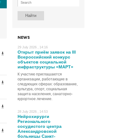
е
NEWS
29 July 2026 , 14:16
Открыт приём заявок на III
Всероссийский конкурс
объектов социальной
инфраструктуры «МАРТ»
К участию приглашаются
организации, работающие в
следующих сферах: образование,
культура, спорт, социальная
защита населения, санаторно-
курортное лечение.
28 July 2026 , 14:53
Нейрохирурги
Регионального
сосудистого центра
Александровской
больницы Санкт-