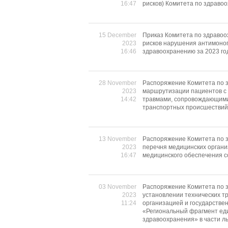
16:47
рисков) Комитета по здраво
15 December
Приказ Комитета по здравоо
2023
рисков нарушения антимоноп
16:46
здравоохранению за 2023 го
28 November
Распоряжение Комитета по з
2023
маршрутизации пациентов с
14:42
травмами, сопровождающимис
транспортных происшестви
13 November
Распоряжение Комитета по з
2023
перечня медицинских органи
16:47
медицинского обеспечения с
03 November
Распоряжение Комитета по з
2023
установлении технических 
11:24
организацией и государств
«Региональный фрагмент ед
здравоохранения» в части л