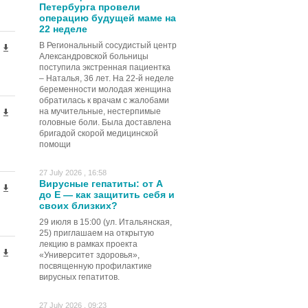
Петербурга провели
операцию будущей маме на
22 неделе
В Региональный сосудистый центр
Александровской больницы
поступила экстренная пациентка
– Наталья, 36 лет. На 22-й неделе
беременности молодая женщина
обратилась к врачам с жалобами
на мучительные, нестерпимые
головные боли. Была доставлена
бригадой скорой медицинской
помощи
27 July 2026 , 16:58
Вирусные гепатиты: от А
до Е — как защитить себя и
своих близких?
29 июля в 15:00 (ул. Итальянская,
25) приглашаем на открытую
лекцию в рамках проекта
«Университет здоровья»,
посвященную профилактике
вирусных гепатитов.
27 July 2026 , 09:23