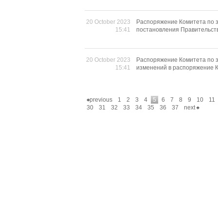
20 October 2023
Распоряжение Комитета по з
15:41
постановления Правительств
20 October 2023
Распоряжение Комитета по з
15:41
изменений в распоряжение К
previous
1
2
3
4
5
6
7
8
9
10
11
30
31
32
33
34
35
36
37
next