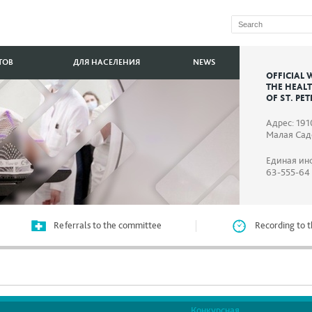
ТОВ
ДЛЯ НАСЕЛЕНИЯ
NEWS
OFFICIAL 
THE HEAL
OF ST. PE
Адрес: 191
Малая Садо
Единая ин
63-555-64
Referrals to the committee
Recording to t
Конкурсная