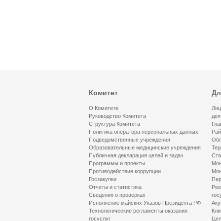
Комитет
Дл
О Комитете
Лиц
Руководство Комитета
дея
Структура Комитета
Гла
Политика оператора персональных данных
Рай
Подведомственные учреждения
Обя
Образовательные медицинские учреждения
Тер
Публичная декларация целей и задач
Ста
Программы и проекты
Мон
Противодействие коррупции
Мон
Госзакупки
Пер
Отчеты и статистика
Рее
Сведения о проверках
гос
Исполнение майских Указов Президента РФ
Аку
Технологические регламенты оказания
Кли
госуслуг
Цел