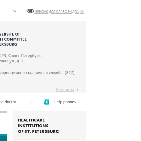
ВЕРСИЯ ДЛЯ СЛАБОВИДЯЩИХ
WEBSITE OF
TH COMMITTEE
TERSBURG
023, Санкт-Петербург,
вая ул., д. 1
формационно-справочная служба: (812)
Контакты
he doctor
Help phones
HEALTHCARE
INSTITUTIONS
OF ST. PETERSBURG