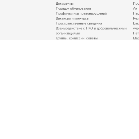
Документы
Про
Порядок обжалования
Ант
Профилактика правонарушений
Нас
Вакансии и конкурсы
Рез
Пространственные сведения
Вак
Взаимодействие с НКО и добровольческими
учр
организациями
Пет
Группы, комиссии, советы
Мар
Противодействие терроризму и его идеологии
МД
Контакты
Про
Гор
Соц
Луч
здр