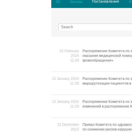
Постановления
All
Законы
Р
22 February
Распоряжение Комитета по з
2024
оказания медицинской помо
11:29
кровообращения»
12 January 2024
Распоряжение Комитета по з
11:39
маршрутизации пациентов в 
12 January 2024
Распоряжение Комитета по з
11:29
изменений в распоряжение К
15 December
Приказ Комитета по здравоо
2023
по снижению рисков нарушен