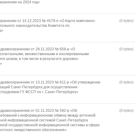
охранению на 2024 год»
хранению от 14.12.2023 № 4579-п «О Карте комплаенс-
(0 bytes)
ольного законодательства Комитета по
д»
дравоохранению от 28.11.2023 № 658-р «О
(0 bytes)
 сочетанными, множественными и изолированными
я шоком, в том числе в результате дорожно-
й»
дравоохранению от 13.11.2023 № 611-р «Об утверждении
(0 bytes)
заций Санкт-Петербурга для осуществления
отрудников ГУ ФССП по г. Санкт-Петербургу»
дравоохранению от 01.11.2023 № 592-р «Об
(0 bytes)
требований к информационному обмену между аптечной
енной информационной системой Санкт-Петербурга
иной государственной информационной системы в сфере
ьготного лекарственного обеспечения»