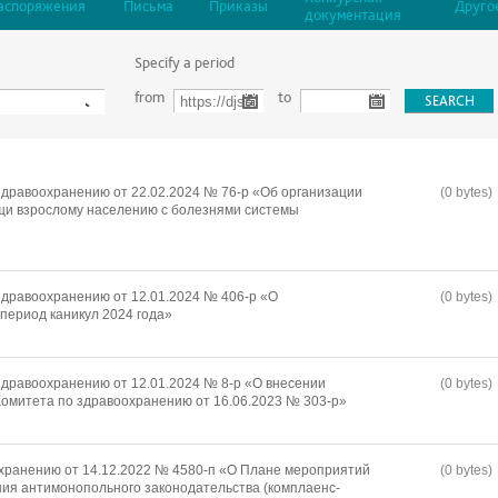
аспоряжения
Письма
Приказы
Друго
документация
Specify a period
from
to
дравоохранению от 22.02.2024 № 76-р «Об организации
(0 bytes)
щи взрослому населению с болезнями системы
дравоохранению от 12.01.2024 № 406-р «О
(0 bytes)
период каникул 2024 года»
дравоохранению от 12.01.2024 № 8-р «О внесении
(0 bytes)
омитета по здравоохранению от 16.06.2023 № 303-р»
хранению от 14.12.2022 № 4580-п «О Плане мероприятий
(0 bytes)
ия антимонопольного законодательства (комплаенс-