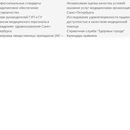
фессиональные стандарты
Независимая оценка качества условий
идопинговое обеспечение
оказания услуг медицинскими организаци
тавничество
Санкт-Петербурга
ерв руководителей ГУП и ГУ
Исследование удовлетворенности пациен
ансии медицинского персонала в
доступностью и качеством медицинской
еждениях здравоохранения Санкт-
помощи
ербурга
Справочная служба "Здоровье города"
кировка лекарственных препаратов (ИС –
Календарь прививок
ЛП)
График закрытия роддомов
грамма «Земский доктор»
Акушерство и гинекология
одская клинико-экспертная комиссия
Здоровье детей
иальный заказ
Донорство крови
шие практики оптимизации в сфере
Государственные услуги
авоохранения
Совет по защите прав пациентов
Мероприятия по улучшению качества жиз
инвалидов
Первая помощь
ВАЖНО ЗНАТЬ
Фонд «Круг добра»
Маршрутизация пациентов в медицинские
организации
Как оформить медсправку для владения
оружием
Доступная среда
Медицинская реабилитация для взрослых
Медицинская реабилитация для детей
Справочная информация
Кабиенты медико-психологического