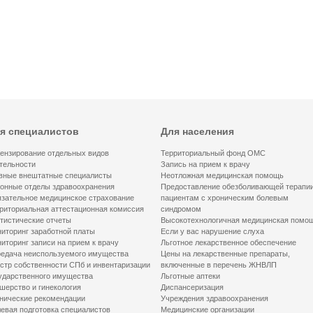
я специалистов
Для населения
ензирование отдельных видов
Территориальный фонд ОМС
тельности
Запись на прием к врачу
вные внештатные специалисты
Неотложная медицинская помощь
онные отделы здравоохранения
Предоставление обезболивающей терапи
зательное медицинское страхование
пациентам с хроническим болевым
риториальная аттестационная комиссия
синдромом
тистические отчеты
Высокотехнологичная медицинская помо
иторинг заработной платы
Если у вас нарушение слуха
иторинг записи на прием к врачу
Льготное лекарственное обеспечение
едача неиспользуемого имущества
Цены на лекарственные препараты,
стр собственности СПб и инвентаризации
включенные в перечень ЖНВЛП
ударственного имущества
Льготные аптеки
шерство и гинекология
Диспансеризация
нические рекомендации
Учреждения здравоохранения
евая подготовка специалистов
Медицинские организации