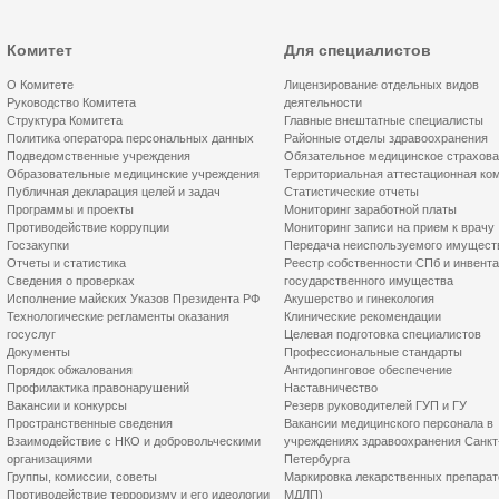
Комитет
Для специалистов
О Комитете
Лицензирование отдельных видов
Руководство Комитета
деятельности
Структура Комитета
Главные внештатные специалисты
Политика оператора персональных данных
Районные отделы здравоохранения
Подведомственные учреждения
Обязательное медицинское страхов
Образовательные медицинские учреждения
Территориальная аттестационная ко
Публичная декларация целей и задач
Статистические отчеты
Программы и проекты
Мониторинг заработной платы
Противодействие коррупции
Мониторинг записи на прием к врачу
Госзакупки
Передача неиспользуемого имущест
Отчеты и статистика
Реестр собственности СПб и инвент
Сведения о проверках
государственного имущества
Исполнение майских Указов Президента РФ
Акушерство и гинекология
Технологические регламенты оказания
Клинические рекомендации
госуслуг
Целевая подготовка специалистов
Документы
Профессиональные стандарты
Порядок обжалования
Антидопинговое обеспечение
Профилактика правонарушений
Наставничество
Вакансии и конкурсы
Резерв руководителей ГУП и ГУ
Пространственные сведения
Вакансии медицинского персонала в
Взаимодействие с НКО и добровольческими
учреждениях здравоохранения Санкт
организациями
Петербурга
Группы, комиссии, советы
Маркировка лекарственных препарат
Противодействие терроризму и его идеологии
МДЛП)