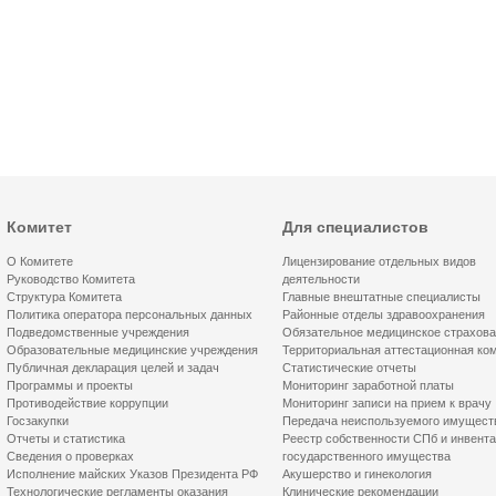
Комитет
Для специалистов
О Комитете
Лицензирование отдельных видов
Руководство Комитета
деятельности
Структура Комитета
Главные внештатные специалисты
Политика оператора персональных данных
Районные отделы здравоохранения
Подведомственные учреждения
Обязательное медицинское страхов
Образовательные медицинские учреждения
Территориальная аттестационная ко
Публичная декларация целей и задач
Статистические отчеты
Программы и проекты
Мониторинг заработной платы
Противодействие коррупции
Мониторинг записи на прием к врачу
Госзакупки
Передача неиспользуемого имущест
Отчеты и статистика
Реестр собственности СПб и инвент
Сведения о проверках
государственного имущества
Исполнение майских Указов Президента РФ
Акушерство и гинекология
Технологические регламенты оказания
Клинические рекомендации