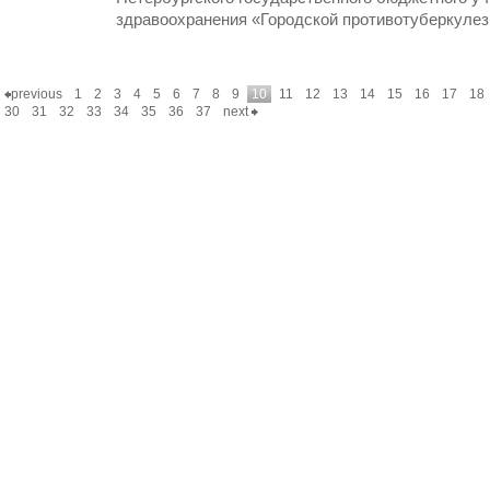
здравоохранения «Городской противотуберкуле
previous
1
2
3
4
5
6
7
8
9
10
11
12
13
14
15
16
17
18
30
31
32
33
34
35
36
37
next