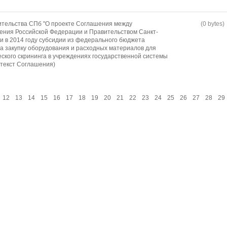
ительства СПб "О проекте Соглашения между
(0 bytes)
ения Российской Федерации и Правительством Санкт-
и в 2014 году субсидии из федерального бюджета
а закупку оборудования и расходных материалов для
еского скрининга в учреждениях государственной системы
 текст Соглашения)
12
13
14
15
16
17
18
19
20
21
22
23
24
25
26
27
28
29