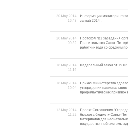
20 May 2014
Информация мониторинга за
16:43
за май 2014г.
20 May 2014
Протокол №1 заседания орг
09:32
Правительства Санкт-Петерб
работник года со средним 
18 May 2014
Федеральный закон от 19.02.
11:16
18 May 2014
Приказ Министерства здраво
10:04
утверждении национального 
профилактических прививок 
12 May 2014
Проект Соглашения "О предо
11:22
бюджета бюджету Санкт-Пете
материалов для неонатально
государственной системы зд