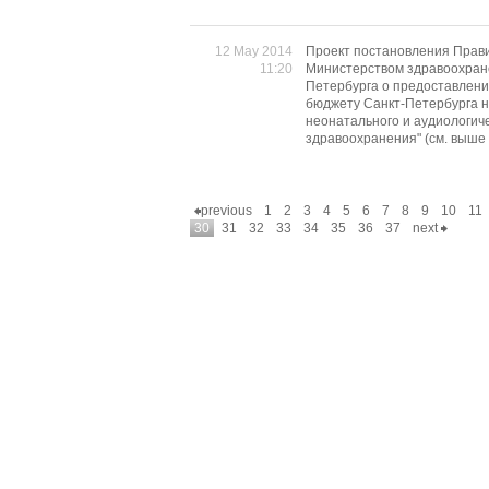
12 May 2014
Проект постановления Прав
11:20
Министерством здравоохран
Петербурга о предоставлени
бюджету Санкт-Петербурга н
неонатального и аудиологич
здравоохранения" (см. выше
previous
1
2
3
4
5
6
7
8
9
10
11
30
31
32
33
34
35
36
37
next