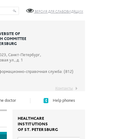
ВЕРСИЯ ДЛЯ СЛАБОВИДЯЩИХ
WEBSITE OF
TH COMMITTEE
TERSBURG
023, Санкт-Петербург,
вая ул., д. 1
формационно-справочная служба: (812)
Контакты
he doctor
Help phones
HEALTHCARE
INSTITUTIONS
OF ST. PETERSBURG