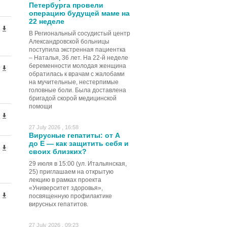
Петербурга провели
операцию будущей маме на
22 неделе
В Региональный сосудистый центр
Александровской больницы
поступила экстренная пациентка
– Наталья, 36 лет. На 22-й неделе
беременности молодая женщина
обратилась к врачам с жалобами
на мучительные, нестерпимые
головные боли. Была доставлена
бригадой скорой медицинской
помощи
27 July 2026 , 16:58
Вирусные гепатиты: от А
до Е — как защитить себя и
своих близких?
29 июля в 15:00 (ул. Итальянская,
25) приглашаем на открытую
лекцию в рамках проекта
«Университет здоровья»,
посвященную профилактике
вирусных гепатитов.
27 July 2026 , 09:23