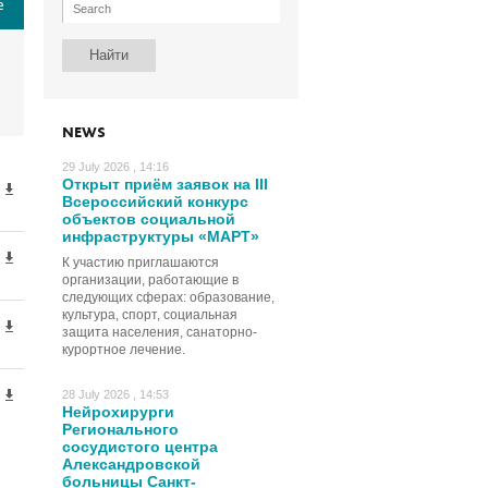
е
NEWS
29 July 2026 , 14:16
Открыт приём заявок на III
Всероссийский конкурс
объектов социальной
инфраструктуры «МАРТ»
К участию приглашаются
организации, работающие в
следующих сферах: образование,
культура, спорт, социальная
защита населения, санаторно-
курортное лечение.
28 July 2026 , 14:53
Нейрохирурги
Регионального
сосудистого центра
Александровской
больницы Санкт-