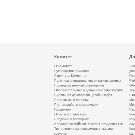
Комитет
Дл
О Комитете
Лиц
Руководство Комитета
дея
Структура Комитета
Гла
Политика оператора персональных данных
Рай
Подведомственные учреждения
Обя
Образовательные медицинские учреждения
Тер
Публичная декларация целей и задач
Ста
Программы и проекты
Мон
Противодействие коррупции
Мон
Госзакупки
Пер
Отчеты и статистика
Рее
Сведения о проверках
гос
Исполнение майских Указов Президента РФ
Аку
Технологические регламенты оказания
Кли
госуслуг
Цел