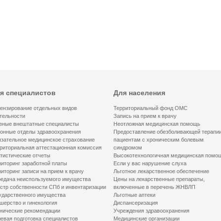
я специалистов
Для населения
ензирование отдельных видов
Территориальный фонд ОМС
тельности
Запись на прием к врачу
вные внештатные специалисты
Неотложная медицинская помощь
онные отделы здравоохранения
Предоставление обезболивающей терапи
зательное медицинское страхование
пациентам с хроническим болевым
риториальная аттестационная комиссия
синдромом
тистические отчеты
Высокотехнологичная медицинская помо
иторинг заработной платы
Если у вас нарушение слуха
иторинг записи на прием к врачу
Льготное лекарственное обеспечение
едача неиспользуемого имущества
Цены на лекарственные препараты,
стр собственности СПб и инвентаризации
включенные в перечень ЖНВЛП
ударственного имущества
Льготные аптеки
шерство и гинекология
Диспансеризация
нические рекомендации
Учреждения здравоохранения
евая подготовка специалистов
Медицинские организации