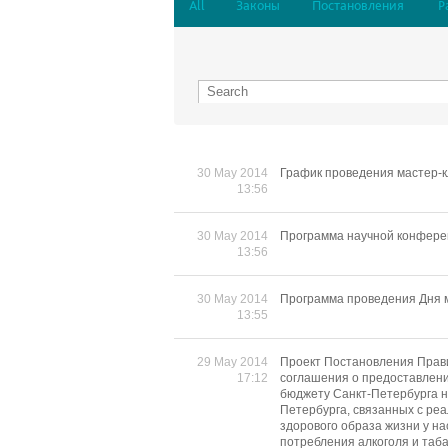
All
Законы
Постановления
Р
30 May 2014
График проведения мастер-к
13:56
30 May 2014
Программа научной конфере
13:56
30 May 2014
Программа проведения Дня 
13:55
29 May 2014
Проект Постановления Прави
17:12
соглашения о предоставлени
бюджету Санкт-Петербурга н
Петербурга, связанных с р
здорового образа жизни у н
потребления алкоголя и таба