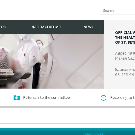
ТОВ
ДЛЯ НАСЕЛЕНИЯ
NEWS
OFFICIAL 
THE HEAL
OF ST. PE
Адрес: 191
Малая Садо
Единая ин
63-555-64
Referrals to the committee
Recording to t
Конкурсная