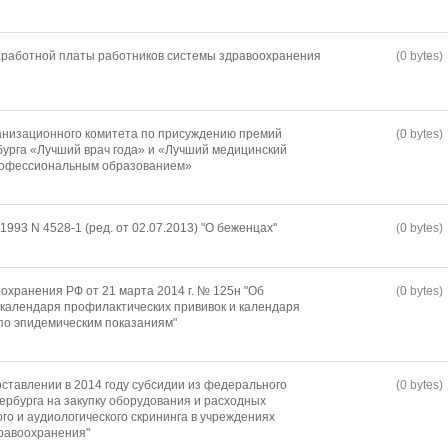
работной платы работников системы здравоохранения
(0 bytes)
анизационного комитета по присуждению премий
(0 bytes)
урга «Лучший врач года» и «Лучший медицинский
профессиональным образованием»
1993 N 4528-1 (ред. от 02.07.2013) "О беженцах"
(0 bytes)
охранения РФ от 21 марта 2014 г. № 125н "Об
(0 bytes)
календаря профилактических прививок и календаря
по эпидемическим показаниям"
ставлении в 2014 году субсидии из федерального
(0 bytes)
рбурга на закупку оборудования и расходных
го и аудиологического скрининга в учреждениях
равоохранения"