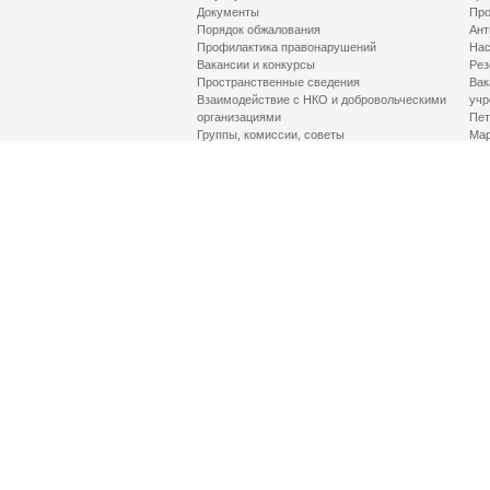
Документы
Про
Порядок обжалования
Ант
Профилактика правонарушений
Нас
Вакансии и конкурсы
Рез
Пространственные сведения
Вак
Взаимодействие с НКО и добровольческими
учр
организациями
Пет
Группы, комиссии, советы
Мар
Противодействие терроризму и его идеологии
МД
Контакты
Про
Гор
Соц
Луч
здр