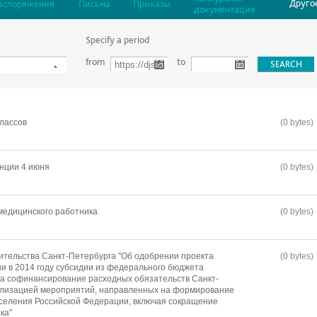
Друго
аспоряжения
Письма
Приказы
документация
Specify a period
from
to
лассов
(0 bytes)
нции 4 июня
(0 bytes)
медицинского работника
(0 bytes)
тельства Санкт-Петербурга "Об одобрении проекта
(0 bytes)
и в 2014 году субсидии из федерального бюджета
а софинансирование расходных обязательств Санкт-
еализацией мероприятий, направленных на формирование
аселения Российской Федерации, включая сокращение
ка"