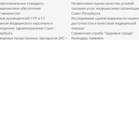
фессиональные стандарты
Независимая оценка качества условий
идопинговое обеспечение
оказания услуг медицинскими организаци
тавничество
Санкт-Петербурга
ерв руководителей ГУП и ГУ
Исследование удовлетворенности пациен
ансии медицинского персонала в
доступностью и качеством медицинской
еждениях здравоохранения Санкт-
помощи
ербурга
Справочная служба "Здоровье города"
кировка лекарственных препаратов (ИС –
Календарь прививок
ЛП)
График закрытия роддомов
грамма «Земский доктор»
Акушерство и гинекология
одская клинико-экспертная комиссия
Здоровье детей
иальный заказ
Донорство крови
шие практики оптимизации в сфере
Государственные услуги
авоохранения
Совет по защите прав пациентов
Мероприятия по улучшению качества жиз
инвалидов
Первая помощь
ВАЖНО ЗНАТЬ
Фонд «Круг добра»
Маршрутизация пациентов в медицинские
организации
Как оформить медсправку для владения
оружием
Доступная среда
Медицинская реабилитация для взрослых
Медицинская реабилитация для детей
Справочная информация
Кабиенты медико-психологического