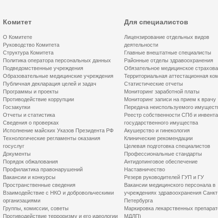
Комитет
Для специалистов
О Комитете
Лицензирование отдельных видов
Руководство Комитета
деятельности
Структура Комитета
Главные внештатные специалисты
Политика оператора персональных данных
Районные отделы здравоохранения
Подведомственные учреждения
Обязательное медицинское страхов
Образовательные медицинские учреждения
Территориальная аттестационная ко
Публичная декларация целей и задач
Статистические отчеты
Программы и проекты
Мониторинг заработной платы
Противодействие коррупции
Мониторинг записи на прием к врачу
Госзакупки
Передача неиспользуемого имущест
Отчеты и статистика
Реестр собственности СПб и инвент
Сведения о проверках
государственного имущества
Исполнение майских Указов Президента РФ
Акушерство и гинекология
Технологические регламенты оказания
Клинические рекомендации
госуслуг
Целевая подготовка специалистов
Документы
Профессиональные стандарты
Порядок обжалования
Антидопинговое обеспечение
Профилактика правонарушений
Наставничество
Вакансии и конкурсы
Резерв руководителей ГУП и ГУ
Пространственные сведения
Вакансии медицинского персонала в
Взаимодействие с НКО и добровольческими
учреждениях здравоохранения Санкт
организациями
Петербурга
Группы, комиссии, советы
Маркировка лекарственных препарат
Противодействие терроризму и его идеологии
МДЛП)