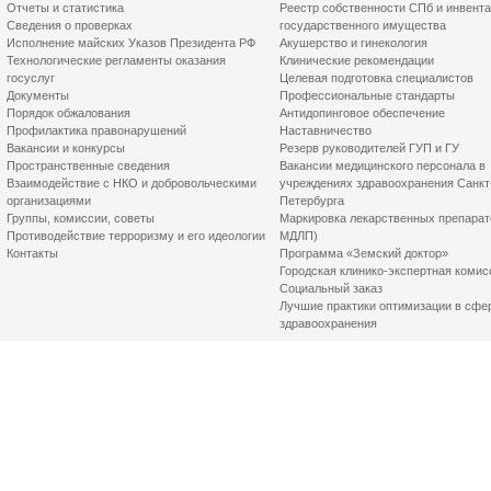
Отчеты и статистика
Реестр собственности СПб и инвент
Сведения о проверках
государственного имущества
Исполнение майских Указов Президента РФ
Акушерство и гинекология
Технологические регламенты оказания
Клинические рекомендации
госуслуг
Целевая подготовка специалистов
Документы
Профессиональные стандарты
Порядок обжалования
Антидопинговое обеспечение
Профилактика правонарушений
Наставничество
Вакансии и конкурсы
Резерв руководителей ГУП и ГУ
Пространственные сведения
Вакансии медицинского персонала в
Взаимодействие с НКО и добровольческими
учреждениях здравоохранения Санкт
организациями
Петербурга
Группы, комиссии, советы
Маркировка лекарственных препарат
Противодействие терроризму и его идеологии
МДЛП)
Контакты
Программа «Земский доктор»
Городская клинико-экспертная комис
Социальный заказ
Лучшие практики оптимизации в сфе
здравоохранения