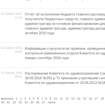
19 October 2016
Отчёт об исполнении бюджета главного распоря
14:18
получателя бюджетных средств, главного админ
администратора источников финансирования де
главного администратора, администратора дохо
октября 2016 года
18 October 2016
Информация о результатах проверок, проведен
16:09
контрольно-ревизионного отдела Комитета по зд
январь-сентябрь 2016 года
10 October 2016
Распоряжение Комитета по здравоохранению Сан
08:00
30.09.2016 №391-р "О признании утратившим си
Комитета по здравоохранению от 16.05.2013 №18
previous
1
2
3
4
5
6
7
8
9
10
11
12
13
14
15
16
17
18
30
31
32
33
34
35
36
37
next