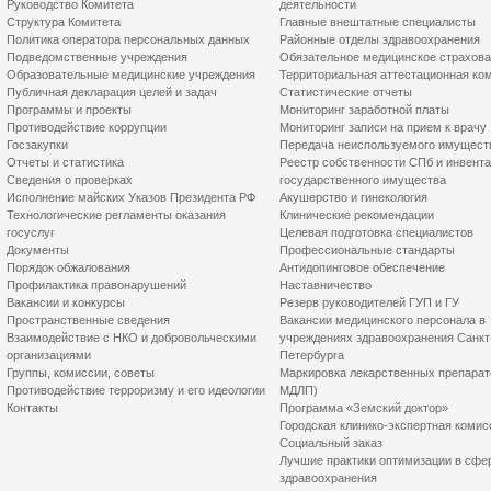
Руководство Комитета
деятельности
Структура Комитета
Главные внештатные специалисты
Политика оператора персональных данных
Районные отделы здравоохранения
Подведомственные учреждения
Обязательное медицинское страхов
Образовательные медицинские учреждения
Территориальная аттестационная ко
Публичная декларация целей и задач
Статистические отчеты
Программы и проекты
Мониторинг заработной платы
Противодействие коррупции
Мониторинг записи на прием к врачу
Госзакупки
Передача неиспользуемого имущест
Отчеты и статистика
Реестр собственности СПб и инвент
Сведения о проверках
государственного имущества
Исполнение майских Указов Президента РФ
Акушерство и гинекология
Технологические регламенты оказания
Клинические рекомендации
госуслуг
Целевая подготовка специалистов
Документы
Профессиональные стандарты
Порядок обжалования
Антидопинговое обеспечение
Профилактика правонарушений
Наставничество
Вакансии и конкурсы
Резерв руководителей ГУП и ГУ
Пространственные сведения
Вакансии медицинского персонала в
Взаимодействие с НКО и добровольческими
учреждениях здравоохранения Санкт
организациями
Петербурга
Группы, комиссии, советы
Маркировка лекарственных препарат
Противодействие терроризму и его идеологии
МДЛП)
Контакты
Программа «Земский доктор»
Городская клинико-экспертная комис
Социальный заказ
Лучшие практики оптимизации в сфе
здравоохранения