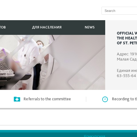
ТОВ
ДЛЯ НАСЕЛЕНИЯ
NEWS
OFFICIAL 
THE HEAL
OF ST. PE
Адрес: 191
Малая Садо
Единая ин
63-555-64
Referrals to the committee
Recording to t
Конкурсная