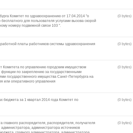
бурга Комитет по здравоохранению от 17.04.2014 "о
(0 bytes)
о бесплатного для пользователя услугами вызова скорой
ому номеру подвижной связи 103 ".
работной платы работников системы здравоохранения
(0 bytes)
т Комитета по управлению городским имуществом
(0 bytes)
 функции по закреплению за государственными
ми государственного имущества Санкт-Петербурга на
ия или оперативного управления
х бюджета за 1 квартал 2014 года Комитет по
(0 bytes)
а главного распорядителя, распорядителя, получателя
(0 bytes)
о администратора, администратора источников
юджета, главного администратора, администратора