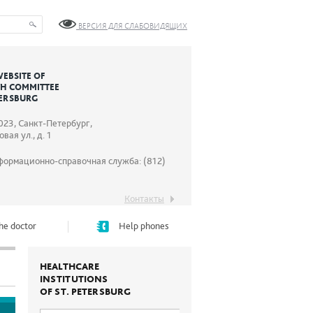
ВЕРСИЯ ДЛЯ СЛАБОВИДЯЩИХ
WEBSITE OF
TH COMMITTEE
TERSBURG
023, Санкт-Петербург,
вая ул., д. 1
формационно-справочная служба: (812)
Контакты
he doctor
Help phones
HEALTHCARE
INSTITUTIONS
OF ST. PETERSBURG