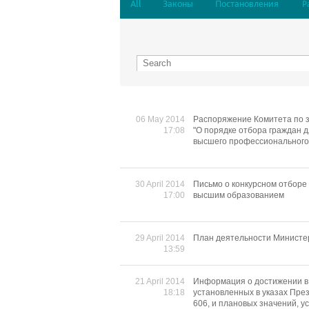
All
Законы
Постановления
Р
06 May 2014
Распоряжение Комитета по з
17:08
"О порядке отбора граждан 
высшего профессионального 
30 April 2014
Письмо о конкурсном отборе 
17:00
высшим образованием
29 April 2014
План деятельности Министер
13:59
21 April 2014
Информация о достижении в 
18:18
установленных в указах Пре
606, и плановых значений, 