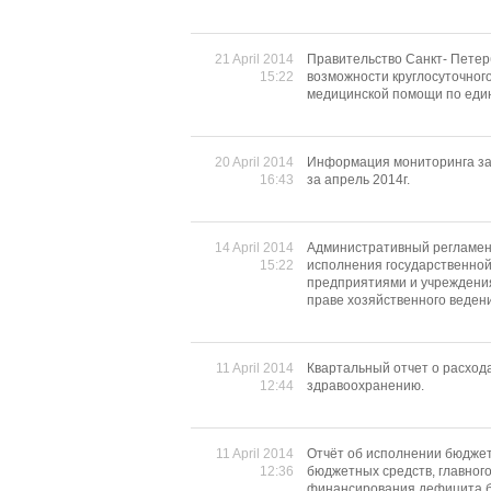
21 April 2014
Правительство Санкт- Петер
15:22
возможности круглосуточног
медицинской помощи по един
20 April 2014
Информация мониторинга за
16:43
за апрель 2014г.
14 April 2014
Административный регламен
15:22
исполнения государственной
предприятиями и учреждения
праве хозяйственного веден
11 April 2014
Квартальный отчет о расхода
12:44
здравоохранению.
11 April 2014
Отчёт об исполнении бюджет
12:36
бюджетных средств, главног
финансирования дефицита б