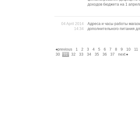
доходов бюджета на 1 апреля
04 April 2014
Адреса и часы работы мага
14:34
дополнительного питания д
previous
1
2
3
4
5
6
7
8
9
10
11
30
31
32
33
34
35
36
37
next