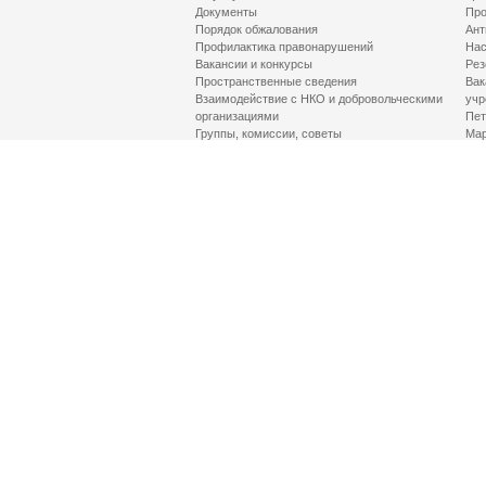
Документы
Про
Порядок обжалования
Ант
Профилактика правонарушений
Нас
Вакансии и конкурсы
Рез
Пространственные сведения
Вак
Взаимодействие с НКО и добровольческими
учр
организациями
Пет
Группы, комиссии, советы
Мар
Противодействие терроризму и его идеологии
МД
Контакты
Про
Гор
Соц
Луч
здр