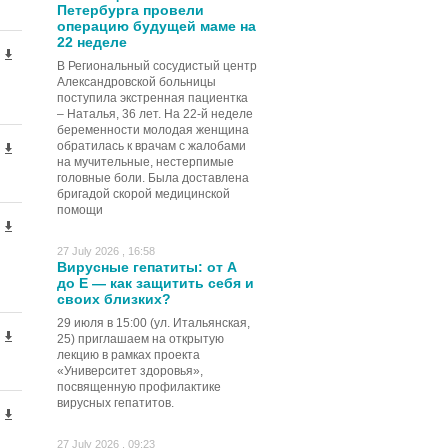
Петербурга провели
операцию будущей маме на
22 неделе
В Региональный сосудистый центр
Александровской больницы
поступила экстренная пациентка
– Наталья, 36 лет. На 22-й неделе
беременности молодая женщина
обратилась к врачам с жалобами
на мучительные, нестерпимые
головные боли. Была доставлена
бригадой скорой медицинской
помощи
27 July 2026 , 16:58
Вирусные гепатиты: от А
до Е — как защитить себя и
своих близких?
29 июля в 15:00 (ул. Итальянская,
25) приглашаем на открытую
лекцию в рамках проекта
«Университет здоровья»,
посвященную профилактике
вирусных гепатитов.
27 July 2026 , 09:23