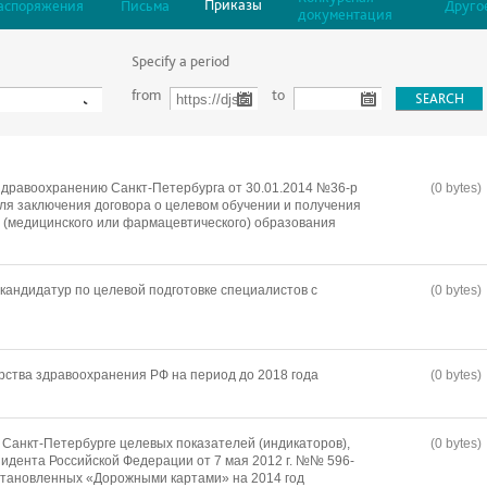
Приказы
аспоряжения
Письма
Друго
документация
Specify a period
from
to
дравоохранению Санкт-Петербурга от 30.01.2014 №36-р
(0 bytes)
для заключения договора о целевом обучении и получения
(медицинского или фармацевтического) образования
кандидатур по целевой подготовке специалистов с
(0 bytes)
ства здравоохранения РФ на период до 2018 года
(0 bytes)
Санкт-Петербурге целевых показателей (индикаторов),
(0 bytes)
зидента Российской Федерации от 7 мая 2012 г. №№ 596-
установленных «Дорожными картами» на 2014 год