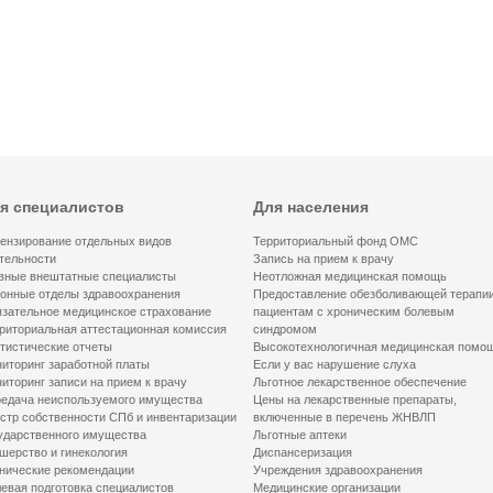
я специалистов
Для населения
ензирование отдельных видов
Территориальный фонд ОМС
тельности
Запись на прием к врачу
вные внештатные специалисты
Неотложная медицинская помощь
онные отделы здравоохранения
Предоставление обезболивающей терапи
зательное медицинское страхование
пациентам с хроническим болевым
риториальная аттестационная комиссия
синдромом
тистические отчеты
Высокотехнологичная медицинская помо
иторинг заработной платы
Если у вас нарушение слуха
иторинг записи на прием к врачу
Льготное лекарственное обеспечение
едача неиспользуемого имущества
Цены на лекарственные препараты,
стр собственности СПб и инвентаризации
включенные в перечень ЖНВЛП
ударственного имущества
Льготные аптеки
шерство и гинекология
Диспансеризация
нические рекомендации
Учреждения здравоохранения
евая подготовка специалистов
Медицинские организации