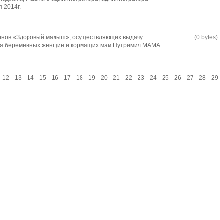
 2014г.
зинов «Здоровый малыш», осуществляющих выдачу
(0 bytes)
ля беременных женщин и кормящих мам Нутримил МАМА
12
13
14
15
16
17
18
19
20
21
22
23
24
25
26
27
28
29