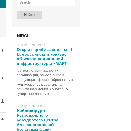
е
NEWS
29 July 2026 , 14:16
Открыт приём заявок на III
Всероссийский конкурс
объектов социальной
инфраструктуры «МАРТ»
К участию приглашаются
организации, работающие в
следующих сферах: образование,
культура, спорт, социальная
защита населения, санаторно-
курортное лечение.
28 July 2026 , 14:53
Нейрохирурги
Регионального
сосудистого центра
Александровской
больницы Санкт-