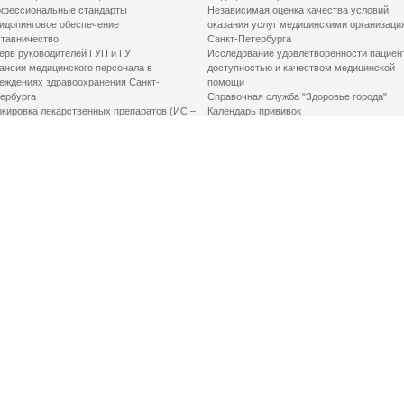
фессиональные стандарты
Независимая оценка качества условий
идопинговое обеспечение
оказания услуг медицинскими организаци
тавничество
Санкт-Петербурга
ерв руководителей ГУП и ГУ
Исследование удовлетворенности пациен
ансии медицинского персонала в
доступностью и качеством медицинской
еждениях здравоохранения Санкт-
помощи
ербурга
Справочная служба "Здоровье города"
кировка лекарственных препаратов (ИС –
Календарь прививок
ЛП)
График закрытия роддомов
грамма «Земский доктор»
Акушерство и гинекология
одская клинико-экспертная комиссия
Здоровье детей
иальный заказ
Донорство крови
шие практики оптимизации в сфере
Государственные услуги
авоохранения
Совет по защите прав пациентов
Мероприятия по улучшению качества жиз
инвалидов
Первая помощь
ВАЖНО ЗНАТЬ
Фонд «Круг добра»
Маршрутизация пациентов в медицинские
организации
Как оформить медсправку для владения
оружием
Доступная среда
Медицинская реабилитация для взрослых
Медицинская реабилитация для детей
Справочная информация
Кабиенты медико-психологического