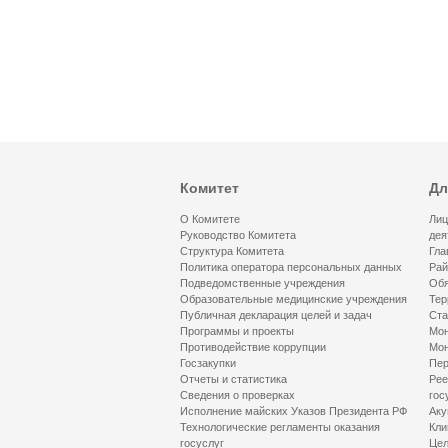
Комитет
Дл
О Комитете
Лиц
Руководство Комитета
дея
Структура Комитета
Гла
Политика оператора персональных данных
Рай
Подведомственные учреждения
Обя
Образовательные медицинские учреждения
Тер
Публичная декларация целей и задач
Ста
Программы и проекты
Мон
Противодействие коррупции
Мон
Госзакупки
Пер
Отчеты и статистика
Рее
Сведения о проверках
гос
Исполнение майских Указов Президента РФ
Аку
Технологические регламенты оказания
Кли
госуслуг
Цел