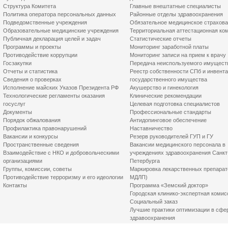
Структура Комитета
Главные внештатные специалисты
Политика оператора персональных данных
Районные отделы здравоохранения
Подведомственные учреждения
Обязательное медицинское страхов
Образовательные медицинские учреждения
Территориальная аттестационная ко
Публичная декларация целей и задач
Статистические отчеты
Программы и проекты
Мониторинг заработной платы
Противодействие коррупции
Мониторинг записи на прием к врачу
Госзакупки
Передача неиспользуемого имущест
Отчеты и статистика
Реестр собственности СПб и инвент
Сведения о проверках
государственного имущества
Исполнение майских Указов Президента РФ
Акушерство и гинекология
Технологические регламенты оказания
Клинические рекомендации
госуслуг
Целевая подготовка специалистов
Документы
Профессиональные стандарты
Порядок обжалования
Антидопинговое обеспечение
Профилактика правонарушений
Наставничество
Вакансии и конкурсы
Резерв руководителей ГУП и ГУ
Пространственные сведения
Вакансии медицинского персонала в
Взаимодействие с НКО и добровольческими
учреждениях здравоохранения Санкт
организациями
Петербурга
Группы, комиссии, советы
Маркировка лекарственных препарат
Противодействие терроризму и его идеологии
МДЛП)
Контакты
Программа «Земский доктор»
Городская клинико-экспертная комис
Социальный заказ
Лучшие практики оптимизации в сфе
здравоохранения