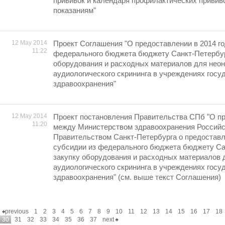
прививок и календаря профилактических привив
показаниям"
12 May 2014
Проект Соглашения "О предоставлении в 2014 го
11:22
федерального бюджета бюджету Санкт-Петербур
оборудования и расходных материалов для неон
аудиологического скрининга в учреждениях гос
здравоохранения"
12 May 2014
Проект постановления Правительства СПб "О п
11:20
между Министерством здравоохранения Российс
Правительством Санкт-Петербурга о предоставл
субсидии из федерального бюджета бюджету Са
закупку оборудования и расходных материалов 
аудиологического скрининга в учреждениях гос
здравоохранения" (см. выше текст Соглашения)
previous
1
2
3
4
5
6
7
8
9
10
11
12
13
14
15
16
17
18
30
31
32
33
34
35
36
37
next