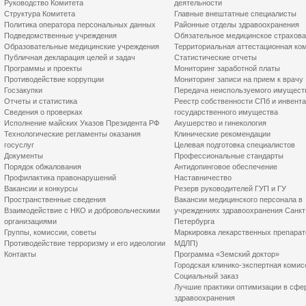
Руководство Комитета
деятельности
Структура Комитета
Главные внештатные специалисты
Политика оператора персональных данных
Районные отделы здравоохранения
Подведомственные учреждения
Обязательное медицинское страхов
Образовательные медицинские учреждения
Территориальная аттестационная ко
Публичная декларация целей и задач
Статистические отчеты
Программы и проекты
Мониторинг заработной платы
Противодействие коррупции
Мониторинг записи на прием к врачу
Госзакупки
Передача неиспользуемого имущест
Отчеты и статистика
Реестр собственности СПб и инвент
Сведения о проверках
государственного имущества
Исполнение майских Указов Президента РФ
Акушерство и гинекология
Технологические регламенты оказания
Клинические рекомендации
госуслуг
Целевая подготовка специалистов
Документы
Профессиональные стандарты
Порядок обжалования
Антидопинговое обеспечение
Профилактика правонарушений
Наставничество
Вакансии и конкурсы
Резерв руководителей ГУП и ГУ
Пространственные сведения
Вакансии медицинского персонала в
Взаимодействие с НКО и добровольческими
учреждениях здравоохранения Санкт
организациями
Петербурга
Группы, комиссии, советы
Маркировка лекарственных препарат
Противодействие терроризму и его идеологии
МДЛП)
Контакты
Программа «Земский доктор»
Городская клинико-экспертная комис
Социальный заказ
Лучшие практики оптимизации в сфе
здравоохранения