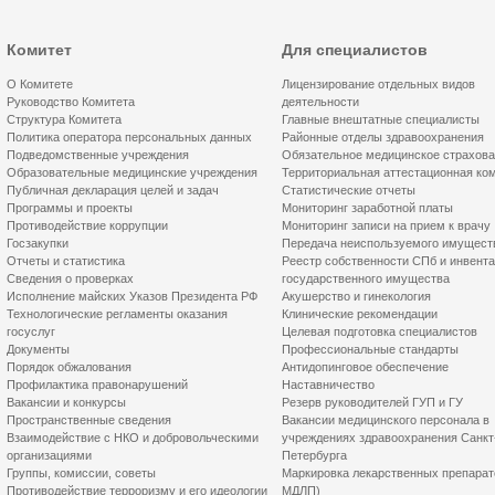
Комитет
Для специалистов
О Комитете
Лицензирование отдельных видов
Руководство Комитета
деятельности
Структура Комитета
Главные внештатные специалисты
Политика оператора персональных данных
Районные отделы здравоохранения
Подведомственные учреждения
Обязательное медицинское страхов
Образовательные медицинские учреждения
Территориальная аттестационная ко
Публичная декларация целей и задач
Статистические отчеты
Программы и проекты
Мониторинг заработной платы
Противодействие коррупции
Мониторинг записи на прием к врачу
Госзакупки
Передача неиспользуемого имущест
Отчеты и статистика
Реестр собственности СПб и инвент
Сведения о проверках
государственного имущества
Исполнение майских Указов Президента РФ
Акушерство и гинекология
Технологические регламенты оказания
Клинические рекомендации
госуслуг
Целевая подготовка специалистов
Документы
Профессиональные стандарты
Порядок обжалования
Антидопинговое обеспечение
Профилактика правонарушений
Наставничество
Вакансии и конкурсы
Резерв руководителей ГУП и ГУ
Пространственные сведения
Вакансии медицинского персонала в
Взаимодействие с НКО и добровольческими
учреждениях здравоохранения Санкт
организациями
Петербурга
Группы, комиссии, советы
Маркировка лекарственных препарат
Противодействие терроризму и его идеологии
МДЛП)