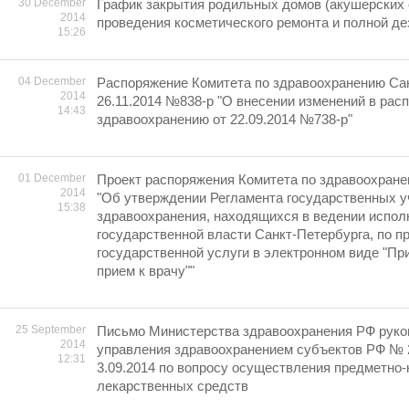
30 December
График закрытия родильных домов (акушерских 
2014
проведения косметического ремонта и полной де
15:26
04 December
Распоряжение Комитета по здравоохранению Сан
2014
26.11.2014 №838-р "О внесении изменений в рас
14:43
здравоохранению от 22.09.2014 №738-р"
01 December
Проект распоряжения Комитета по здравоохране
2014
"Об утверждении Регламента государственных 
15:38
здравоохранения, находящихся в ведении испол
государственной власти Санкт-Петербурга, по 
государственной услуги в электронном виде "При
прием к врачу""
25 September
Письмо Министерства здравоохранения РФ руко
2014
управления здравоохранением субъектов РФ № 2
12:31
3.09.2014 по вопросу осуществления предметно-
лекарственных средств