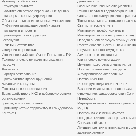
Руководство Комитета
деятельности
Структура Комитета
Главные внештатные специалисты
Политика оператора персональных данных
Районные отделы здравоохранения
Подведомственные учреждения
Обязательное медицинское страхов
Образовательные медицинские учреждения
Территориальная аттестационная ко
Публичная декларация целей и задач
Статистические отчеты
Программы и проекты
Мониторинг заработной платы
Противодействие коррупции
Мониторинг записи на прием к врачу
Госзакупки
Передача неиспользуемого имущест
Отчеты и статистика
Реестр собственности СПб и инвент
Сведения о проверках
государственного имущества
Исполнение майских Указов Президента РФ
Акушерство и гинекология
Технологические регламенты оказания
Клинические рекомендации
госуслуг
Целевая подготовка специалистов
Документы
Профессиональные стандарты
Порядок обжалования
Антидопинговое обеспечение
Профилактика правонарушений
Наставничество
Вакансии и конкурсы
Резерв руководителей ГУП и ГУ
Пространственные сведения
Вакансии медицинского персонала в
Взаимодействие с НКО и добровольческими
учреждениях здравоохранения Санкт
организациями
Петербурга
Группы, комиссии, советы
Маркировка лекарственных препарат
Противодействие терроризму и его идеологии
МДЛП)
Контакты
Программа «Земский доктор»
Городская клинико-экспертная комис
Социальный заказ
Лучшие практики оптимизации в сфе
здравоохранения