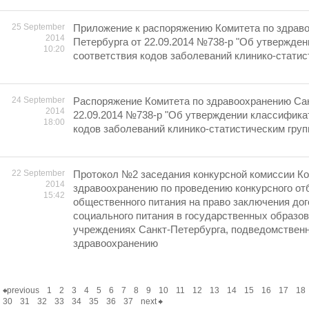
25 September
Приложение к распоряжению Комитета по здрав
2014
Петербурга от 22.09.2014 №738-p "Об утвержде
10:20
соответствия кодов заболеваний клинико-статис
24 September
Распоряжение Комитета по здравоохранению Сан
2014
22.09.2014 №738-p "Об утверждении классифика
18:00
кодов заболеваний клинико-статистическим груп
22 September
Протокол №2 заседания конкурсной комиссии Ко
2014
здравоохранению по проведению конкурсного от
15:42
общественного питания на право заключения дог
социального питания в государственных образо
учреждениях Санкт-Петербурга, подведомствен
здравоохранению
previous
1
2
3
4
5
6
7
8
9
10
11
12
13
14
15
16
17
18
30
31
32
33
34
35
36
37
next