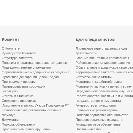
Комитет
Для специалистов
О Комитете
Лицензирование отдельных видов
Руководство Комитета
деятельности
Структура Комитета
Главные внештатные специалисты
Политика оператора персональных данных
Районные отделы здравоохранения
Подведомственные учреждения
Обязательное медицинское страхов
Образовательные медицинские учреждения
Территориальная аттестационная ко
Публичная декларация целей и задач
Статистические отчеты
Программы и проекты
Мониторинг заработной платы
Противодействие коррупции
Мониторинг записи на прием к врачу
Госзакупки
Передача неиспользуемого имущест
Отчеты и статистика
Реестр собственности СПб и инвент
Сведения о проверках
государственного имущества
Исполнение майских Указов Президента РФ
Акушерство и гинекология
Технологические регламенты оказания
Клинические рекомендации
госуслуг
Целевая подготовка специалистов
Документы
Профессиональные стандарты
Порядок обжалования
Антидопинговое обеспечение
Профилактика правонарушений
Наставничество