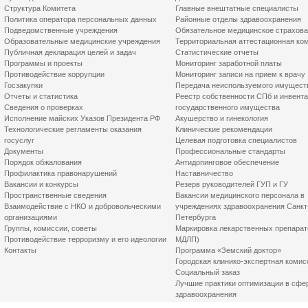
Структура Комитета
Главные внештатные специалисты
Политика оператора персональных данных
Районные отделы здравоохранения
Подведомственные учреждения
Обязательное медицинское страхов
Образовательные медицинские учреждения
Территориальная аттестационная ко
Публичная декларация целей и задач
Статистические отчеты
Программы и проекты
Мониторинг заработной платы
Противодействие коррупции
Мониторинг записи на прием к врачу
Госзакупки
Передача неиспользуемого имущест
Отчеты и статистика
Реестр собственности СПб и инвент
Сведения о проверках
государственного имущества
Исполнение майских Указов Президента РФ
Акушерство и гинекология
Технологические регламенты оказания
Клинические рекомендации
госуслуг
Целевая подготовка специалистов
Документы
Профессиональные стандарты
Порядок обжалования
Антидопинговое обеспечение
Профилактика правонарушений
Наставничество
Вакансии и конкурсы
Резерв руководителей ГУП и ГУ
Пространственные сведения
Вакансии медицинского персонала в
Взаимодействие с НКО и добровольческими
учреждениях здравоохранения Санкт
организациями
Петербурга
Группы, комиссии, советы
Маркировка лекарственных препарат
Противодействие терроризму и его идеологии
МДЛП)
Контакты
Программа «Земский доктор»
Городская клинико-экспертная комис
Социальный заказ
Лучшие практики оптимизации в сфе
здравоохранения