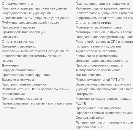
Структура Комитета
Главные внештатные специалисты
Политика оператора персональных данных
Районные отделы здравоохранения
Подведомственные учреждения
Обязательное медицинское страхов
Образовательные медицинские учреждения
Территориальная аттестационная ко
Публичная декларация целей и задач
Статистические отчеты
Программы и проекты
Мониторинг заработной платы
Противодействие коррупции
Мониторинг записи на прием к врачу
Госзакупки
Передача неиспользуемого имущест
Отчеты и статистика
Реестр собственности СПб и инвент
Сведения о проверках
государственного имущества
Исполнение майских Указов Президента РФ
Акушерство и гинекология
Технологические регламенты оказания
Клинические рекомендации
госуслуг
Целевая подготовка специалистов
Документы
Профессиональные стандарты
Порядок обжалования
Антидопинговое обеспечение
Профилактика правонарушений
Наставничество
Вакансии и конкурсы
Резерв руководителей ГУП и ГУ
Пространственные сведения
Вакансии медицинского персонала в
Взаимодействие с НКО и добровольческими
учреждениях здравоохранения Санкт
организациями
Петербурга
Группы, комиссии, советы
Маркировка лекарственных препарат
Противодействие терроризму и его идеологии
МДЛП)
Контакты
Программа «Земский доктор»
Городская клинико-экспертная комис
Социальный заказ
Лучшие практики оптимизации в сфе
здравоохранения