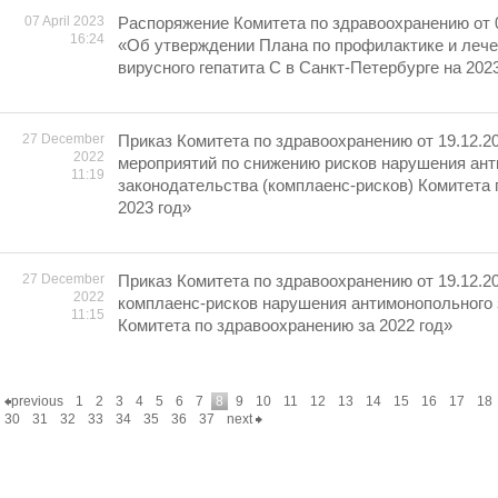
07 April 2023
Распоряжение Комитета по здравоохранению от 
16:24
«Об утверждении Плана по профилактике и лече
вирусного гепатита С в Санкт-Петербурге на 202
27 December
Приказ Комитета по здравоохранению от 19.12.2
2022
мероприятий по снижению рисков нарушения ан
11:19
законодательства (комплаенс-рисков) Комитета
2023 год»
27 December
Приказ Комитета по здравоохранению от 19.12.2
2022
комплаенс-рисков нарушения антимонопольного
11:15
Комитета по здравоохранению за 2022 год»
previous
1
2
3
4
5
6
7
8
9
10
11
12
13
14
15
16
17
18
30
31
32
33
34
35
36
37
next