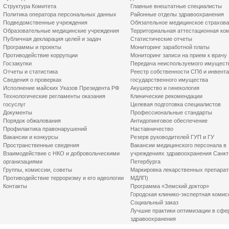
Структура Комитета
Главные внештатные специалисты
Политика оператора персональных данных
Районные отделы здравоохранения
Подведомственные учреждения
Обязательное медицинское страхов
Образовательные медицинские учреждения
Территориальная аттестационная ко
Публичная декларация целей и задач
Статистические отчеты
Программы и проекты
Мониторинг заработной платы
Противодействие коррупции
Мониторинг записи на прием к врачу
Госзакупки
Передача неиспользуемого имущест
Отчеты и статистика
Реестр собственности СПб и инвент
Сведения о проверках
государственного имущества
Исполнение майских Указов Президента РФ
Акушерство и гинекология
Технологические регламенты оказания
Клинические рекомендации
госуслуг
Целевая подготовка специалистов
Документы
Профессиональные стандарты
Порядок обжалования
Антидопинговое обеспечение
Профилактика правонарушений
Наставничество
Вакансии и конкурсы
Резерв руководителей ГУП и ГУ
Пространственные сведения
Вакансии медицинского персонала в
Взаимодействие с НКО и добровольческими
учреждениях здравоохранения Санкт
организациями
Петербурга
Группы, комиссии, советы
Маркировка лекарственных препарат
Противодействие терроризму и его идеологии
МДЛП)
Контакты
Программа «Земский доктор»
Городская клинико-экспертная комис
Социальный заказ
Лучшие практики оптимизации в сфе
здравоохранения