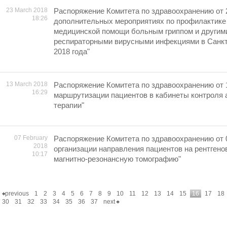
23 March 2018
Распоряжение Комитета по здравоохранению от 
18:26
дополнительных мероприятиях по профилактике
медицинской помощи больным гриппом и другим
респираторными вирусными инфекциями в Санкт
2018 года"
13 March 2018
Распоряжение Комитета по здравоохранению от 1
16:29
маршрутизации пациентов в кабинеты контроля 
терапии"
07 February
Распоряжение Комитета по здравоохранению от 0
2018
организации направления пациентов на рентген
10:17
магнитно-резонансную томографию"
previous
1
2
3
4
5
6
7
8
9
10
11
12
13
14
15
16
17
18
30
31
32
33
34
35
36
37
next