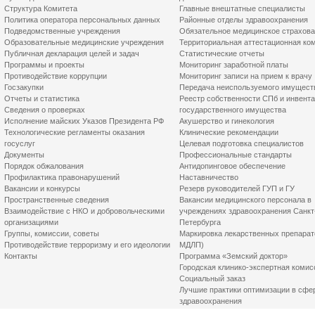
Структура Комитета
Главные внештатные специалисты
Политика оператора персональных данных
Районные отделы здравоохранения
Подведомственные учреждения
Обязательное медицинское страхов
Образовательные медицинские учреждения
Территориальная аттестационная ко
Публичная декларация целей и задач
Статистические отчеты
Программы и проекты
Мониторинг заработной платы
Противодействие коррупции
Мониторинг записи на прием к врачу
Госзакупки
Передача неиспользуемого имущест
Отчеты и статистика
Реестр собственности СПб и инвент
Сведения о проверках
государственного имущества
Исполнение майских Указов Президента РФ
Акушерство и гинекология
Технологические регламенты оказания
Клинические рекомендации
госуслуг
Целевая подготовка специалистов
Документы
Профессиональные стандарты
Порядок обжалования
Антидопинговое обеспечение
Профилактика правонарушений
Наставничество
Вакансии и конкурсы
Резерв руководителей ГУП и ГУ
Пространственные сведения
Вакансии медицинского персонала в
Взаимодействие с НКО и добровольческими
учреждениях здравоохранения Санкт
организациями
Петербурга
Группы, комиссии, советы
Маркировка лекарственных препарат
Противодействие терроризму и его идеологии
МДЛП)
Контакты
Программа «Земский доктор»
Городская клинико-экспертная комис
Социальный заказ
Лучшие практики оптимизации в сфе
здравоохранения