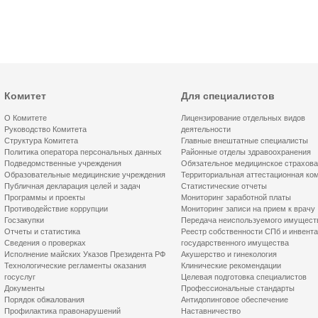
Комитет
Для специалистов
О Комитете
Лицензирование отдельных видов
Руководство Комитета
деятельности
Структура Комитета
Главные внештатные специалисты
Политика оператора персональных данных
Районные отделы здравоохранения
Подведомственные учреждения
Обязательное медицинское страхов
Образовательные медицинские учреждения
Территориальная аттестационная ко
Публичная декларация целей и задач
Статистические отчеты
Программы и проекты
Мониторинг заработной платы
Противодействие коррупции
Мониторинг записи на прием к врачу
Госзакупки
Передача неиспользуемого имущест
Отчеты и статистика
Реестр собственности СПб и инвент
Сведения о проверках
государственного имущества
Исполнение майских Указов Президента РФ
Акушерство и гинекология
Технологические регламенты оказания
Клинические рекомендации
госуслуг
Целевая подготовка специалистов
Документы
Профессиональные стандарты
Порядок обжалования
Антидопинговое обеспечение
Профилактика правонарушений
Наставничество