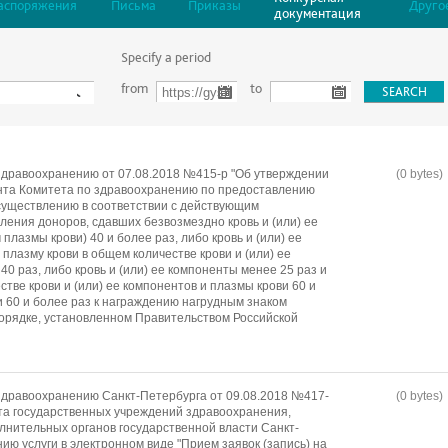
аспоряжения
Письма
Приказы
Друго
документация
Specify a period
from
to
дравоохранению от 07.08.2018 №415-р "Об утверждении
(0 bytes)
нта Комитета по здравоохранению по предоставлению
осуществлению в соответствии с действующим
ления доноров, сдавших безвозмездно кровь и (или) ее
плазмы крови) 40 и более раз, либо кровь и (или) ее
 плазму крови в общем количестве крови и (или) ее
40 раз, либо кровь и (или) ее компоненты менее 25 раз и
стве крови и (или) ее компонентов и плазмы крови 60 и
и 60 и более раз к награждению нагрудным знаком
порядке, установленном Правительством Российской
дравоохранению Санкт-Петербурга от 09.08.2018 №417-
(0 bytes)
та государственных учреждений здравоохранения,
лнительных органов государственной власти Санкт-
ию услуги в электронном виде "Прием заявок (запись) на