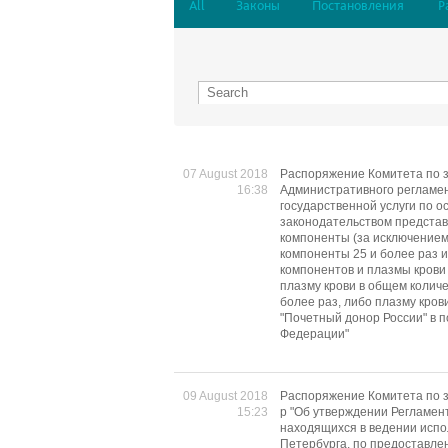
All
Законы
Постановления
Р
07 August 2018
Распоряжение Комитета по з
16:38
Административного регламе
государственной услуги по 
законодательством представ
компоненты (за исключением 
компоненты 25 и более раз и
компонентов и плазмы крови 
плазму крови в общем количе
более раз, либо плазму кров
"Почетный донор России" в 
Федерации"
09 August 2018
Распоряжение Комитета по з
15:23
р "Об утверждении Регламен
находящихся в ведении испо
Петербурга, по предоставлен