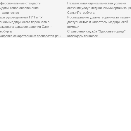
фессиональные стандарты
Независимая оценка качества условий
идопинговое обеспечение
оказания услуг медицинскими организаци
тавничество
Санкт-Петербурга
ерв руководителей ГУП и ГУ
Исследование удовлетворенности пациен
ансии медицинского персонала в
доступностью и качеством медицинской
еждениях здравоохранения Санкт-
помощи
ербурга
Справочная служба "Здоровье города"
кировка лекарственных препаратов (ИС –
Календарь прививок
ЛП)
График закрытия роддомов
грамма «Земский доктор»
Акушерство и гинекология
одская клинико-экспертная комиссия
Здоровье детей
иальный заказ
Донорство крови
шие практики оптимизации в сфере
Государственные услуги
авоохранения
Совет по защите прав пациентов
Мероприятия по улучшению качества жиз
инвалидов
Первая помощь
ВАЖНО ЗНАТЬ
Фонд «Круг добра»
Маршрутизация пациентов в медицинские
организации
Как оформить медсправку для владения
оружием
Доступная среда
Медицинская реабилитация для взрослых
Медицинская реабилитация для детей
Справочная информация
Кабиенты медико-психологического