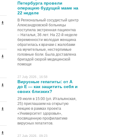
Петербурга провели
операцию будущей маме на
22 неделе
В Региональный сосудистый центр
Александровской больницы
поступила экстренная пациентка
– Наталья, 36 лет. На 22-й неделе
беременности молодая женщина
обратилась к врачам с жалобами
на мучительные, нестерпимые
головные боли. Была доставлена
бригадой скорой медицинской
помощи
27 July 2026 , 16:58
Вирусные гепатиты: от А
до Е — как защитить себя и
своих близких?
29 июля в 15:00 (ул. Итальянская,
25) приглашаем на открытую
лекцию в рамках проекта
«Университет здоровья»,
посвященную профилактике
вирусных гепатитов.
27 July 2026 , 09:23