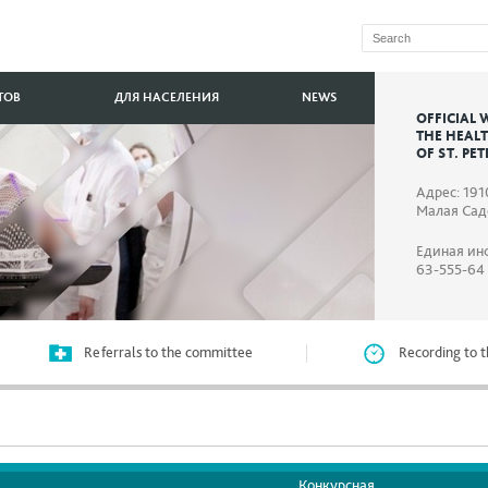
ТОВ
ДЛЯ НАСЕЛЕНИЯ
NEWS
OFFICIAL 
THE HEAL
OF ST. PE
Адрес: 191
Малая Садо
Единая ин
63-555-64
Referrals to the committee
Recording to t
Конкурсная