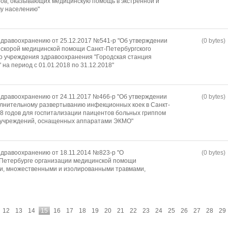
ов, оказывающих медицинскую помощь в экстренной и
у населению"
дравоохранению от 25.12.2017 №541-р "Об утверждении
(0 bytes)
 скорой медицинской помощи Санкт-Петербургского
о учреждения здравоохранения "Городская станция
на период с 01.01.2018 по 31.12.2018"
дравоохранению от 24.11.2017 №466-р "Об утверждении
(0 bytes)
лнительному развертыванию инфекционных коек в Санкт-
18 годов для госпитализации паицентов больных гриппом
е учреждений, оснащенных аппаратами ЭКМО"
дравоохранению от 18.11.2014 №823-р "О
(0 bytes)
-Петербурге организации медицинской помощи
и, множественными и изолированными травмами,
12
13
14
15
16
17
18
19
20
21
22
23
24
25
26
27
28
29