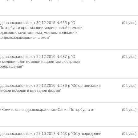
дравоохранению от 30.12.2015 №655-р "О
(0 bytes)
-Петербурге организации медицинской помощи
давшим с сочетанными, множественными и
 сопровождающимися шоком"
дравоохранению от 29.12.2016 №587-р "О
(0 bytes)
я медицинской помощи пациентам с острыми
вообращения"
дравоохранению от 29.12.2016 №586-р "Об организации
(0 bytes)
инской помощи в выездной форме"
 Комитета по здравоохранению Санкт-Петербурга от
(0 bytes)
дравоохранению от 27.10.2017 №403-р "Об утверждении
(0 bytes)