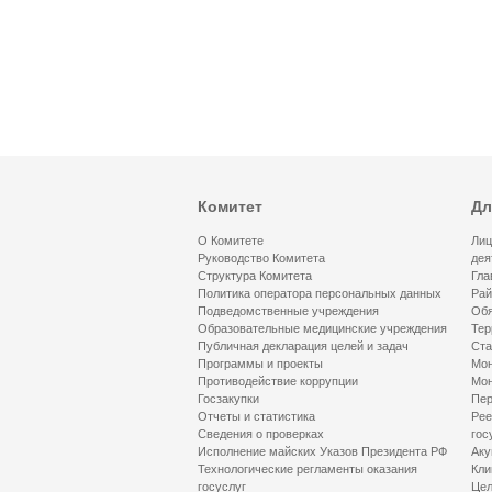
Комитет
Дл
О Комитете
Лиц
Руководство Комитета
дея
Структура Комитета
Гла
Политика оператора персональных данных
Рай
Подведомственные учреждения
Обя
Образовательные медицинские учреждения
Тер
Публичная декларация целей и задач
Ста
Программы и проекты
Мон
Противодействие коррупции
Мон
Госзакупки
Пер
Отчеты и статистика
Рее
Сведения о проверках
гос
Исполнение майских Указов Президента РФ
Аку
Технологические регламенты оказания
Кли
госуслуг
Цел