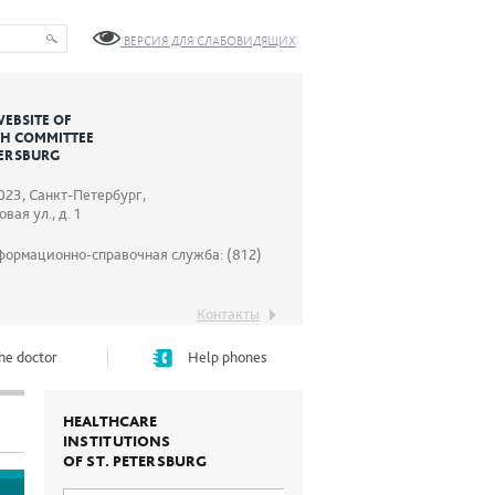
ВЕРСИЯ ДЛЯ СЛАБОВИДЯЩИХ
WEBSITE OF
TH COMMITTEE
TERSBURG
023, Санкт-Петербург,
вая ул., д. 1
формационно-справочная служба: (812)
Контакты
he doctor
Help phones
HEALTHCARE
INSTITUTIONS
OF ST. PETERSBURG