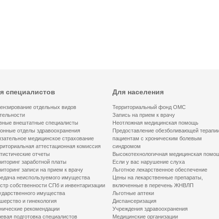
я специалистов
Для населения
ензирование отдельных видов
Территориальный фонд ОМС
тельности
Запись на прием к врачу
вные внештатные специалисты
Неотложная медицинская помощь
онные отделы здравоохранения
Предоставление обезболивающей терапи
зательное медицинское страхование
пациентам с хроническим болевым
риториальная аттестационная комиссия
синдромом
тистические отчеты
Высокотехнологичная медицинская помо
иторинг заработной платы
Если у вас нарушение слуха
иторинг записи на прием к врачу
Льготное лекарственное обеспечение
едача неиспользуемого имущества
Цены на лекарственные препараты,
стр собственности СПб и инвентаризации
включенные в перечень ЖНВЛП
ударственного имущества
Льготные аптеки
шерство и гинекология
Диспансеризация
нические рекомендации
Учреждения здравоохранения
евая подготовка специалистов
Медицинские организации