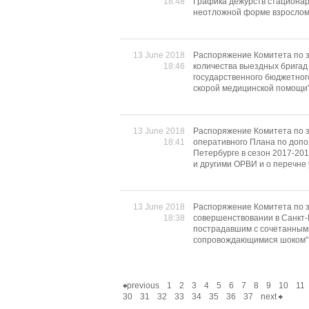
18:48
Графика дежурств стационар
неотложной форме взрослом
13 June 2018
Распоряжение Комитета по з
18:46
количества выездных бригад
государственного бюджетног
скорой медицинской помощи" 
13 June 2018
Распоряжение Комитета по з
18:41
оперативного Плана по допо
Петербурге в сезон 2017-20
и другими ОРВИ и о перечн
13 June 2018
Распоряжение Комитета по з
18:38
совершенствовании в Санкт
пострадавшим с сочетанным
сопровождающимися шоком"
previous
1
2
3
4
5
6
7
8
9
10
11
30
31
32
33
34
35
36
37
next