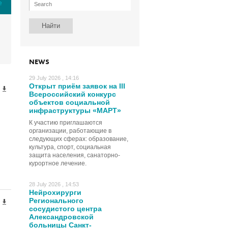
е
NEWS
29 July 2026 , 14:16
Открыт приём заявок на III
Всероссийский конкурс
объектов социальной
инфраструктуры «МАРТ»
К участию приглашаются
организации, работающие в
следующих сферах: образование,
культура, спорт, социальная
защита населения, санаторно-
курортное лечение.
28 July 2026 , 14:53
Нейрохирурги
Регионального
сосудистого центра
Александровской
больницы Санкт-