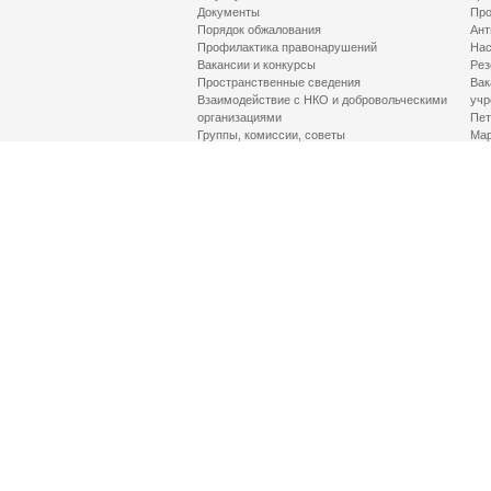
Документы
Про
Порядок обжалования
Ант
Профилактика правонарушений
Нас
Вакансии и конкурсы
Рез
Пространственные сведения
Вак
Взаимодействие с НКО и добровольческими
учр
организациями
Пет
Группы, комиссии, советы
Мар
Противодействие терроризму и его идеологии
МД
Контакты
Про
Гор
Соц
Луч
здр