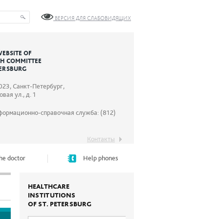
ВЕРСИЯ ДЛЯ СЛАБОВИДЯЩИХ
WEBSITE OF
TH COMMITTEE
TERSBURG
023, Санкт-Петербург,
вая ул., д. 1
формационно-справочная служба: (812)
Контакты
he doctor
Help phones
HEALTHCARE
INSTITUTIONS
OF ST. PETERSBURG