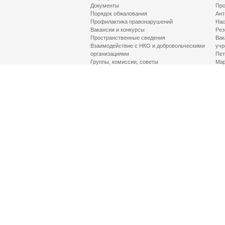
Документы
Про
Порядок обжалования
Ант
Профилактика правонарушений
Нас
Вакансии и конкурсы
Рез
Пространственные сведения
Вак
Взаимодействие с НКО и добровольческими
учр
организациями
Пет
Группы, комиссии, советы
Мар
Противодействие терроризму и его идеологии
МД
Контакты
Про
Гор
Соц
Луч
здр