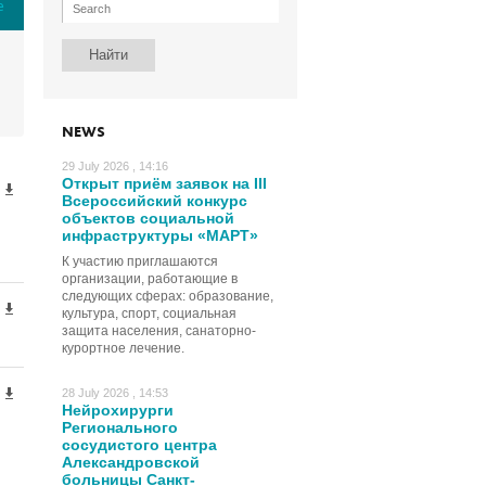
е
NEWS
29 July 2026 , 14:16
Открыт приём заявок на III
Всероссийский конкурс
объектов социальной
инфраструктуры «МАРТ»
К участию приглашаются
организации, работающие в
следующих сферах: образование,
культура, спорт, социальная
защита населения, санаторно-
курортное лечение.
28 July 2026 , 14:53
Нейрохирурги
Регионального
сосудистого центра
Александровской
больницы Санкт-