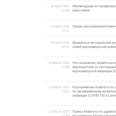
20 April 2020
Рекомендации по профилакти
11:00
работников
14 April 2020
Проект распоряжения Комит
14:32
10 April 2020
Временные методические ре
00:00
новой коронавирусной инфек
13 March 2020
Постановление правительств
14:48
мероприятиях по противодей
коронавирусной инфекции (
13 March 2020
Распоряжение Комитета по з
13:11
по своевременному выявлени
инфекции (COVID-19) в Санк
11 March 2020
Приказ Комитета по здравоо
17:50
по снижению рисков нарушен