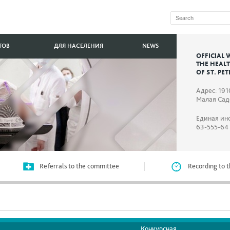
ТОВ
ДЛЯ НАСЕЛЕНИЯ
NEWS
OFFICIAL 
THE HEAL
OF ST. PE
Адрес: 191
Малая Садо
Единая ин
63-555-64
Referrals to the committee
Recording to t
Конкурсная