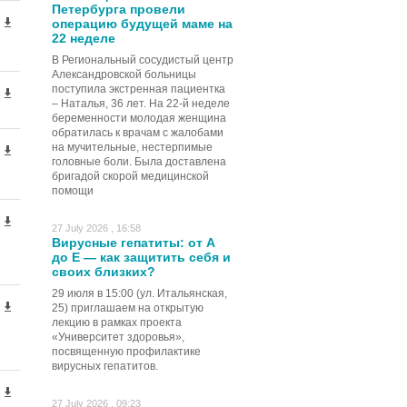
Петербурга провели
операцию будущей маме на
22 неделе
В Региональный сосудистый центр
Александровской больницы
поступила экстренная пациентка
– Наталья, 36 лет. На 22-й неделе
беременности молодая женщина
обратилась к врачам с жалобами
на мучительные, нестерпимые
головные боли. Была доставлена
бригадой скорой медицинской
помощи
27 July 2026 , 16:58
Вирусные гепатиты: от А
до Е — как защитить себя и
своих близких?
29 июля в 15:00 (ул. Итальянская,
25) приглашаем на открытую
лекцию в рамках проекта
«Университет здоровья»,
посвященную профилактике
вирусных гепатитов.
27 July 2026 , 09:23