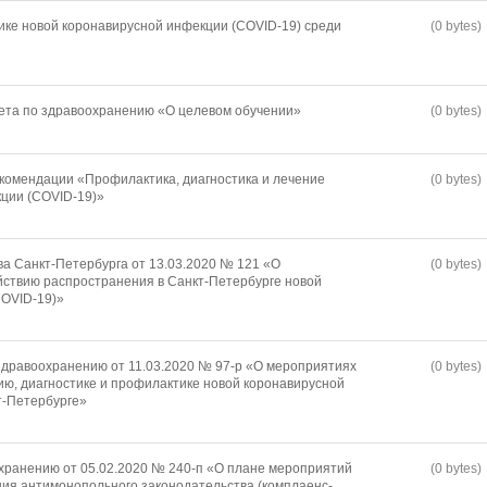
ке новой коронавирусной инфекции (COVID-19) среди
(0 bytes)
ета по здравоохранению «О целевом обучении»
(0 bytes)
комендации «Профилактика, диагностика и лечение
(0 bytes)
ции (COVID-19)»
а Санкт-Петербурга от 13.03.2020 № 121 «О
(0 bytes)
ствию распространения в Санкт-Петербурге новой
COVID-19)»
дравоохранению от 11.03.2020 № 97-р «О мероприятиях
(0 bytes)
ю, диагностике и профилактике новой коронавирусной
т-Петербурге»
хранению от 05.02.2020 № 240-п «О плане мероприятий
(0 bytes)
ия антимонопольного законодательства (комплаенс-