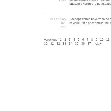
рисков) в Комитете по здрав
21 February
Распоряжение Комитета по з
2020
изменений в распоряжение К
11:55
previous
1
2
3
4
5
6
7
8
9
10
11
30
31
32
33
34
35
36
37
next