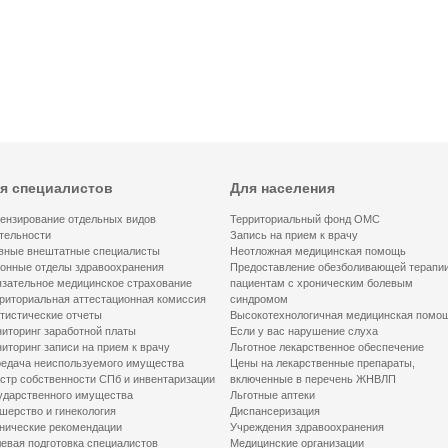
я специалистов
Для населения
ензирование отдельных видов
Территориальный фонд ОМС
тельности
Запись на прием к врачу
вные внештатные специалисты
Неотложная медицинская помощь
онные отделы здравоохранения
Предоставление обезболивающей терапи
зательное медицинское страхование
пациентам с хроническим болевым
риториальная аттестационная комиссия
синдромом
тистические отчеты
Высокотехнологичная медицинская помо
иторинг заработной платы
Если у вас нарушение слуха
иторинг записи на прием к врачу
Льготное лекарственное обеспечение
едача неиспользуемого имущества
Цены на лекарственные препараты,
стр собственности СПб и инвентаризации
включенные в перечень ЖНВЛП
ударственного имущества
Льготные аптеки
шерство и гинекология
Диспансеризация
нические рекомендации
Учреждения здравоохранения
евая подготовка специалистов
Медицинские организации