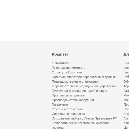
Комитет
Дл
О Комитете
Лиц
Руководство Комитета
дея
Структура Комитета
Гла
Политика оператора персональных данных
Рай
Подведомственные учреждения
Обя
Образовательные медицинские учреждения
Тер
Публичная декларация целей и задач
Ста
Программы и проекты
Мон
Противодействие коррупции
Мон
Госзакупки
Пер
Отчеты и статистика
Рее
Сведения о проверках
гос
Исполнение майских Указов Президента РФ
Аку
Технологические регламенты оказания
Кли
госуслуг
Цел