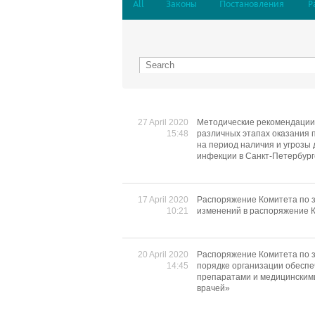
All
Законы
Постановления
Р
27 April 2020
Методические рекомендации,
15:48
различных этапах оказания 
на период наличия и угрозы
инфекции в Санкт-Петербурге
17 April 2020
Распоряжение Комитета по з
10:21
изменений в распоряжение К
20 April 2020
Распоряжение Комитета по 
14:45
порядке организации обеспе
препаратами и медицинским
врачей»