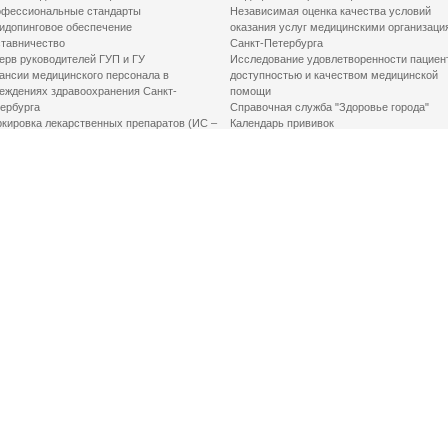
фессиональные стандарты
Независимая оценка качества условий
идопинговое обеспечение
оказания услуг медицинскими организаци
тавничество
Санкт-Петербурга
ерв руководителей ГУП и ГУ
Исследование удовлетворенности пациен
ансии медицинского персонала в
доступностью и качеством медицинской
еждениях здравоохранения Санкт-
помощи
ербурга
Справочная служба "Здоровье города"
кировка лекарственных препаратов (ИС –
Календарь прививок
ЛП)
График закрытия роддомов
грамма «Земский доктор»
Акушерство и гинекология
одская клинико-экспертная комиссия
Здоровье детей
иальный заказ
Донорство крови
шие практики оптимизации в сфере
Государственные услуги
авоохранения
Совет по защите прав пациентов
Мероприятия по улучшению качества жиз
инвалидов
Первая помощь
ВАЖНО ЗНАТЬ
Фонд «Круг добра»
Маршрутизация пациентов в медицинские
организации
Как оформить медсправку для владения
оружием
Доступная среда
Медицинская реабилитация для взрослых
Медицинская реабилитация для детей
Справочная информация
Кабиенты медико-психологического