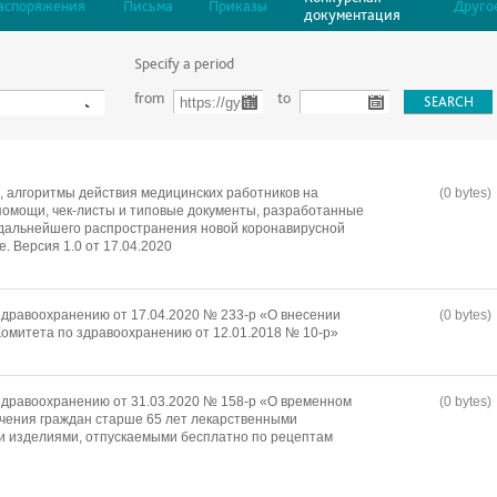
аспоряжения
Письма
Приказы
Друго
документация
Specify a period
from
to
 алгоритмы действия медицинских работников на
(0 bytes)
помощи, чек-листы и типовые документы, разработанные
 дальнейшего распространения новой коронавирусной
. Версия 1.0 от 17.04.2020
дравоохранению от 17.04.2020 № 233-р «О внесении
(0 bytes)
омитета по здравоохранению от 12.01.2018 № 10-р»
здравоохранению от 31.03.2020 № 158-р «О временном
(0 bytes)
чения граждан старше 65 лет лекарственными
и изделиями, отпускаемыми бесплатно по рецептам